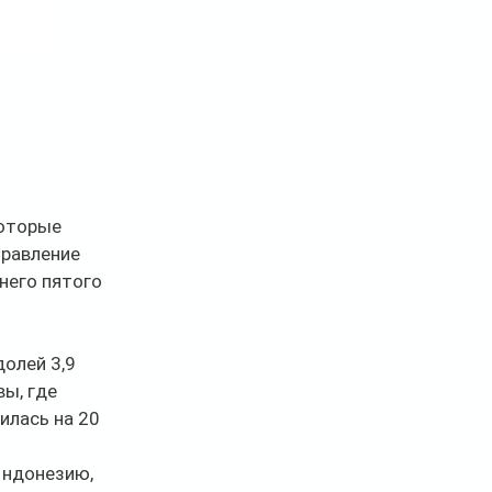
оторые 
правление 
него пятого 
олей 3,9 
ы, где 
илась на 20 
Индонезию, 