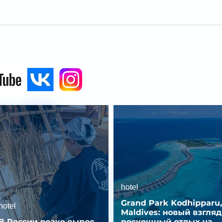
hotel
Grand Park Kodhipparu,
hotel
Maldives: новый взгляд
В России резко вырос
роскошный отдых на