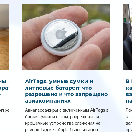
спрос на отели без звезд
Мальдивах
ны
AirTags, умные сумки и
В
ораб
литиевые батареи: что
к
е
разрешено и что запрещено в
в
авиакомпаниях
п
ентре
Авиапассажиры с включенным AirTags в
Ро
багаже узнали о том, разрешены ли
к 
крошечные устройства слежения на
ва
рейсах. Гаджет Apple был выпущен...
пр