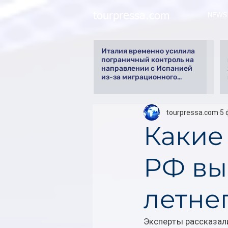
tourpressa.com
NEWS
Италия временно усилила
пограничный контроль на
направлении с Испанией
из-за миграционного
кризиса
tourpressa.com
5 
Какие
РФ вы
летнег
Эксперты рассказали