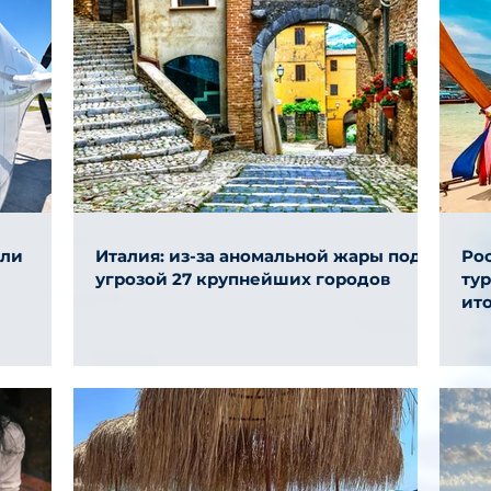
али
Италия: из-за аномальной жары под
Ро
угрозой 27 крупнейших городов
ту
ит