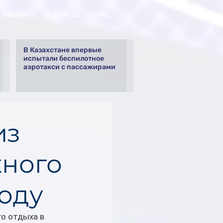
RAILWAYS
КОНТАКТЫ
О НАС
В Казахстане впервые
испытали беспилотное
аэротакси с пассажирами
из
жного
году
о отдыха в 