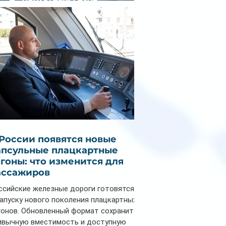
снизилась на 9%
 России появятся новые
апсульные плацкартные
агоны: что изменится для
ассажиров
ссийские железные дороги готовятся
запуску нового поколения плацкартных
гонов. Обновленный формат сохранит
ивычную вместимость и доступную