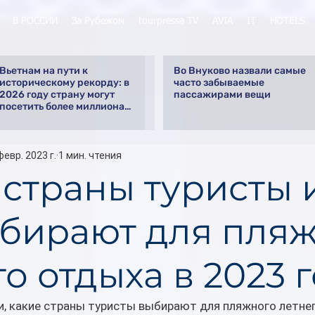
В РОССИИ
За Рубежом
tourpressa TV
AVIA
IT
HOTELS
Вьетнам на пути к
Во Внуково назвали самые
историческому рекорду: в
часто забываемые
2026 году страну могут
пассажирами вещи
посетить более миллиона
российских туристов
февр. 2023 г.
1 мин. чтения
 страны туристы 
бирают для пля
о отдыха в 2023 
, какие страны туристы выбирают для пляжного летнег