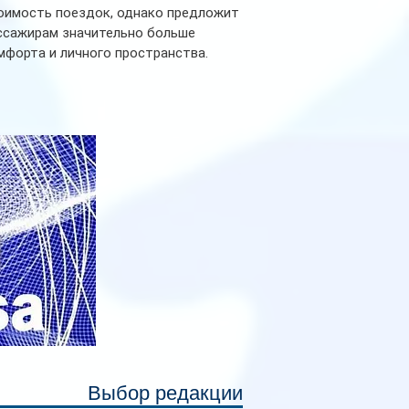
оимость поездок, однако предложит
ссажирам значительно больше
мфорта и личного пространства.
рийное производство новых вагонов
анируется начать в 2027 году. Одним из
авных нововведений станут
дивидуальные шторки у каждого
ального места. Они позволят
ссажирам закрыть свою полку во
емя сна или отдыха, создав ощуще
Выбор редакции