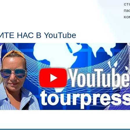
ст
па
ко
Се
пл
ТЕ НАС В YouTube
гл
ин
сп
па
вр