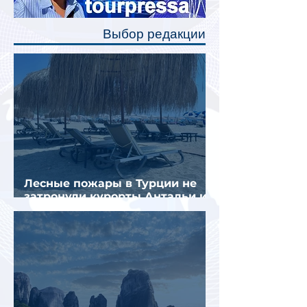
позволят пассажирам закрыть свою
полку во время сна или отдыха,
Выбор редакции
создав ощуще
Лесные пожары в Турции не
затронули курорты Антальи и
Муглы