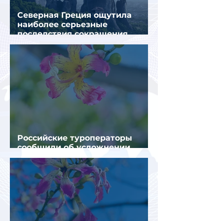
Северная Греция ощутила
наиболее серьезные
последствия сокращения
турпотока из России
Российские туроператоры
сообщили об усложнении
получения виз в Грецию