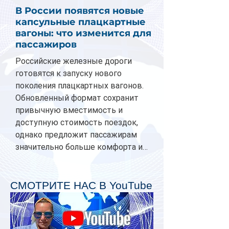
В России появятся новые
капсульные плацкартные
вагоны: что изменится для
пассажиров
Российские железные дороги
готовятся к запуску нового
поколения плацкартных вагонов.
Обновленный формат сохранит
привычную вместимость и
доступную стоимость поездок,
однако предложит пассажирам
значительно больше комфорта и
личного пространства. Серийное
производство новых вагонов
планируется начать в 2027 году.
СМОТРИТЕ НАС В YouTube
Одним из главных нововведений
станут индивидуальные шторки у
каждого спального места. Они