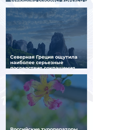
затронули курорты Антальи и
Муглы
Северная Греция ощутила
наиболее серьезные
последствия сокращения
турпотока из России
Российские туроператоры