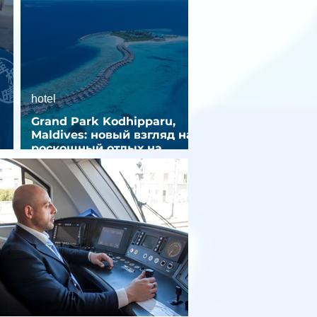
hotel
Grand Park Kodhipparu,
Maldives: новый взгляд на
роскошный отдых на
зд
Мальдивах