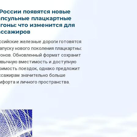
 России появятся новые
апсульные плацкартные
агоны: что изменится для
ассажиров
ссийские железные дороги готовятся
запуску нового поколения плацкартных
гонов. Обновленный формат сохранит
ивычную вместимость и доступную
оимость поездок, однако предложит
ссажирам значительно больше
мфорта и личного пространства.
рийное производство новых вагонов
анируется начать в 2027 году. Одним из
авных нововведений станут
дивидуальные шторки у каждого
ального места. Они позволят
ссажирам закрыть свою полку во
емя сна или отдыха, создав ощуще