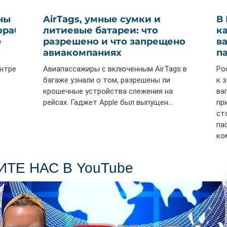
ны
AirTags, умные сумки и
В
ораб
литиевые батареи: что
к
е
разрешено и что запрещено в
в
авиакомпаниях
п
ентре
Авиапассажиры с включенным AirTags в
Ро
багаже узнали о том, разрешены ли
к 
крошечные устройства слежения на
ва
рейсах. Гаджет Apple был выпущен...
пр
ст
па
ко
Се
пл
ТЕ НАС В YouTube
гл
ин
сп
па
вр