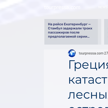
tourpressa.com
NEWS
На рейсе Екатеринбург —
Стамбул задержали троих
пассажиров после
предполагаемой серии
краж
tourpressa.com
27
Греци
катас
лесны