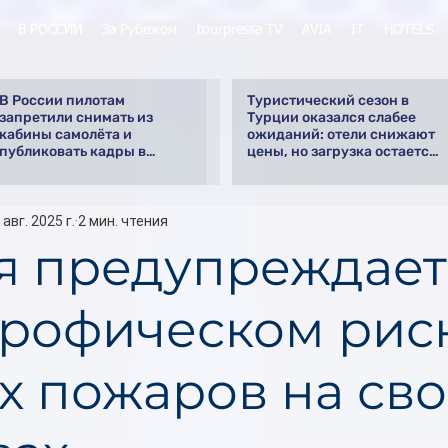
В РОССИИ
За Рубежом
tourpressa TV
AVIA
IT
HOTELS
В России пилотам
Туристический сезон в
запретили снимать из
Турции оказался слабее
кабины самолёта и
ожиданий: отели снижают
публиковать кадры в
цены, но загрузка остается
интернете
низкой
 авг. 2025 г.
2 мин. чтения
я предупреждает
трофическом рис
х пожаров на св