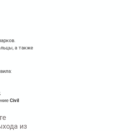
парков.
льцы, а также 
вила:
;
ние 
Civil 
те 
хода из 