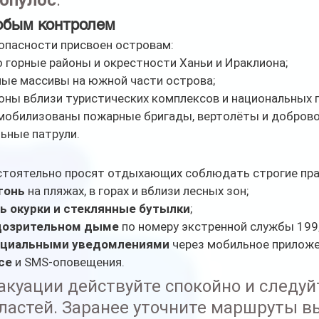
опулос
.
обым контролем
опасности присвоен островам:
о горные районы и окрестности Ханьи и Ираклиона;
ные массивы на южной части острова;
зоны вблизи туристических комплексов и национальных 
 мобилизованы пожарные бригады, вертолёты и доброво
ьные патрули.
астоятельно просят отдыхающих соблюдать строгие пра
гонь
 на пляжах, в горах и вблизи лесных зон;
ь окурки и стеклянные бутылки
;
дозрительном дыме
 по номеру экстренной службы 199
ициальными уведомлениями
 через мобильное приложе
ce
 и SMS-оповещения.
вакуации действуйте спокойно и следуй
ластей. Заранее уточните маршруты вы