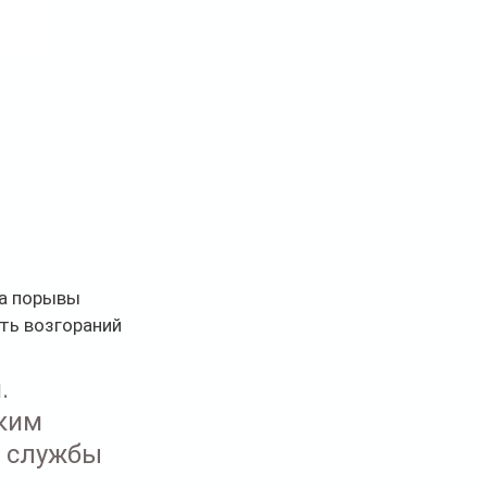
 а порывы 
ть возгораний 
. 
ким 
 службы 