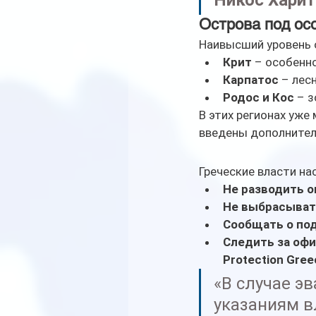
Никос Харит
Острова под ос
Наивысший уровень 
Крит
 – особенн
Карпатос
 – лес
Родос и Кос
 – 
В этих регионах уже
введены дополнител
Греческие власти н
Не разводить о
Не выбрасыват
Сообщать о по
Следить за оф
Protection Gree
«В случае э
указаниям в