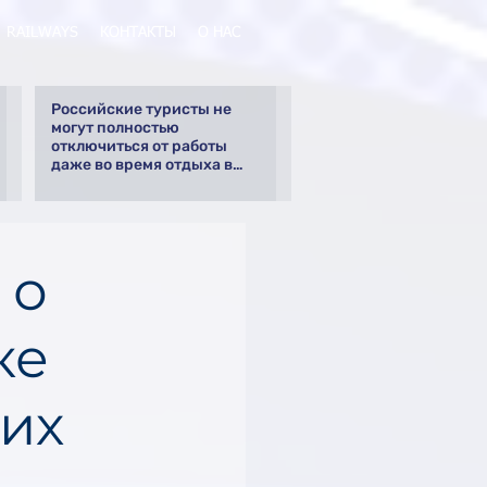
RAILWAYS
КОНТАКТЫ
О НАС
Российские туристы не
могут полностью
отключиться от работы
даже во время отдыха в
Турции
 о
ке
оих