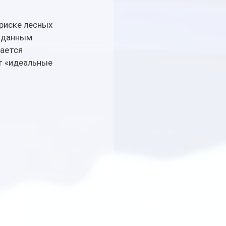
риске лесных 
о данным 
ается 
т «идеальные 