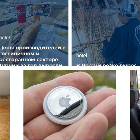
hotel
Цены производителей в
гостиничном и
hotel
ресторанном секторе
Турции за год выросли
В России резко вырос
почти на 32%
спрос на отели без зве