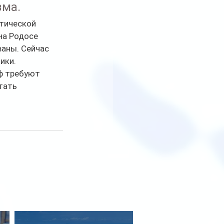
зма.
тической 
на Родосе 
ваны. Сейчас 
ики.
ф требуют 
тать 