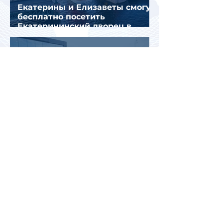
Екатерины и Елизаветы смогут
бесплатно посетить
Екатерининский дворец в
честь его 270-летия
«Четвертый день без
чемоданов»: туристы в Анталье
продолжают ждать багаж
после сбоя во Внуково