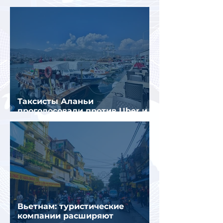
флага»
Таксисты Аланьи
проголосовали против Uber и
Yandex Go
Вьетнам: туристические
компании расширяют