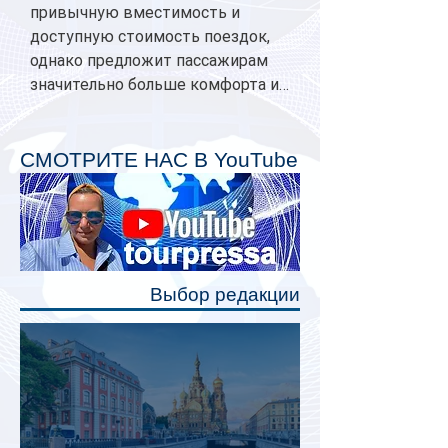
привычную вместимость и
доступную стоимость поездок,
однако предложит пассажирам
значительно больше комфорта и
личного пространства. Серийное
производство новых вагонов
планируется начать в 2027 году.
СМОТРИТЕ НАС В YouTube
Одним из главных нововведений
станут индивидуальные шторки у
каждого спального места. Они
позволят пассажирам закрыть свою
полку во время сна или отдыха,
Выбор редакции
создав ощуще