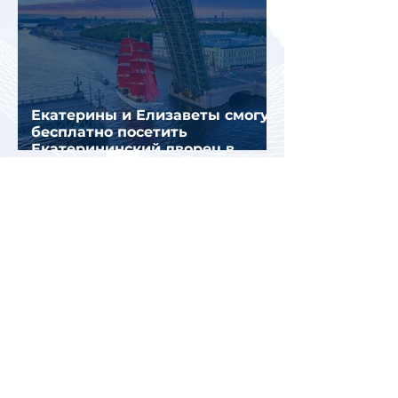
Екатерины и Елизаветы смогут
бесплатно посетить
Екатерининский дворец в
честь его 270-летия
«Четвертый день без
чемоданов»: туристы в Анталье
продолжают ждать багаж
после сбоя во Внуково