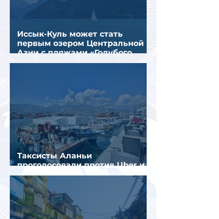
Иссык-Куль может стать
первым озером Центральной
Азии с пляжами «Голубого
флага»
Таксисты Аланьи
проголосовали против Uber и
Yandex Go