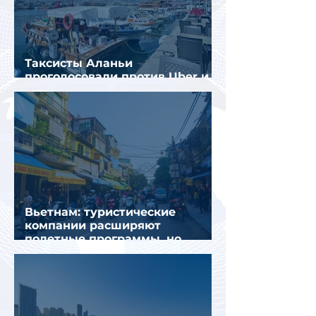
Таксисты Аланьи
проголосовали против Uber и
Yandex Go
Вьетнам: туристические
компании расширяют
полетные программы, но
избегают прежних ошибок