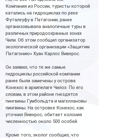
Компания из России, туристы которой 
катались на гидроциклах по реке 
Футалеуфу в Патагонии, ранее 
организовывала аналогичные туры в 
различных природоохранных зонах 
Чили. Об этом сообщил организатор 
экологической организации «Защитим 
Патагонию» Хуан Карлос Виверос.
Он заявил, что те же самые 
гидроциклы российской компании 
ранее были замечены у острова 
Конехос в архипелаге Чилоэ. По его 
словам, в этом районе гнездятся 
пингвины Гумбольдта и магеллановы 
пингвины. На островке Конехос, как 
уточнил Виверос, обитает колония 
численностью около 500 особей.
Кроме того, эколог сообщил, что 