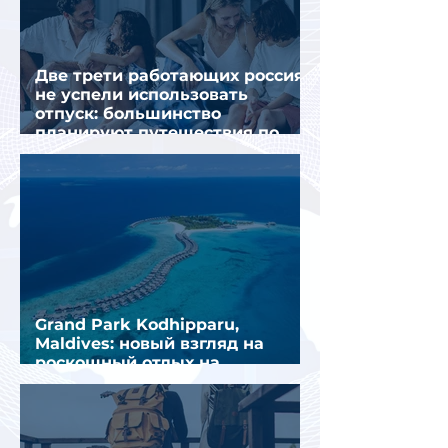
Две трети работающих россиян
не успели использовать
отпуск: большинство
планируют путешествия по
стране
Grand Park Kodhipparu,
Maldives: новый взгляд на
роскошный отдых на
Мальдивах