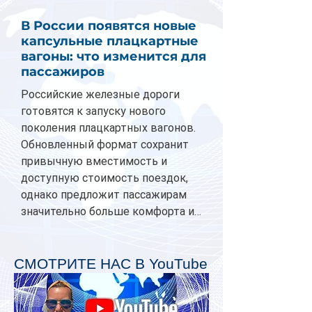
В России появятся новые
капсульные плацкартные
вагоны: что изменится для
пассажиров
Российские железные дороги
готовятся к запуску нового
поколения плацкартных вагонов.
Обновленный формат сохранит
привычную вместимость и
доступную стоимость поездок,
однако предложит пассажирам
значительно больше комфорта и
личного пространства. Серийное
производство новых вагонов
планируется начать в 2027 году.
СМОТРИТЕ НАС В YouTube
Одним из главных нововведений
станут индивидуальные шторки у
каждого спального места. Они