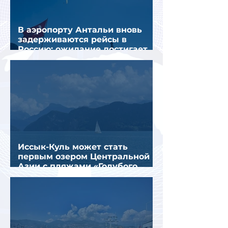
В аэропорту Антальи вновь
задерживаются рейсы в
Россию: ожидание достигает
почти 10 часов
Иссык-Куль может стать
первым озером Центральной
Азии с пляжами «Голубого
флага»