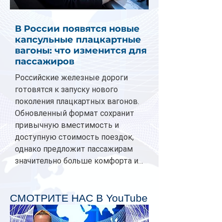
В России появятся новые
капсульные плацкартные
вагоны: что изменится для
пассажиров
Российские железные дороги
готовятся к запуску нового
поколения плацкартных вагонов.
Обновленный формат сохранит
привычную вместимость и
доступную стоимость поездок,
однако предложит пассажирам
значительно больше комфорта и
личного пространства. Серийное
производство новых вагонов
планируется начать в 2027 году.
СМОТРИТЕ НАС В YouTube
Одним из главных нововведений
станут индивидуальные шторки у