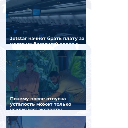
Jetstar начнет брать плату за
место на багажной полке в
салоне самолета
Почему после отпуска
усталость может только
усилиться: эксперты
объяснили причины