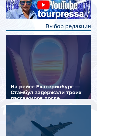
каждого спального места. Они
позволят пассажирам закрыть свою
полку во время сна или отдыха,
Выбор редакции
создав ощуще
На рейсе Екатеринбург —
Стамбул задержали троих
пассажиров после
предполагаемой серии краж