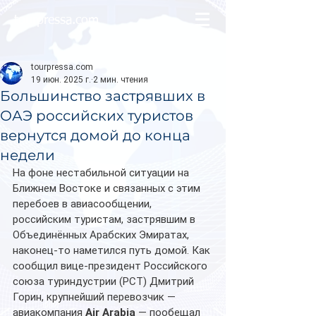
tourpressa.com
tourpressa.com
19 июн. 2025 г.
2 мин. чтения
Большинство застрявших в
ОАЭ российских туристов
вернутся домой до конца
недели
На фоне нестабильной ситуации на 
Ближнем Востоке и связанных с этим 
перебоев в авиасообщении, 
российским туристам, застрявшим в 
Объединённых Арабских Эмиратах, 
наконец-то наметился путь домой. Как 
сообщил вице-президент Российского 
союза туриндустрии (РСТ) Дмитрий 
Горин, крупнейший перевозчик — 
авиакомпания 
Air Arabia
 — пообещал 