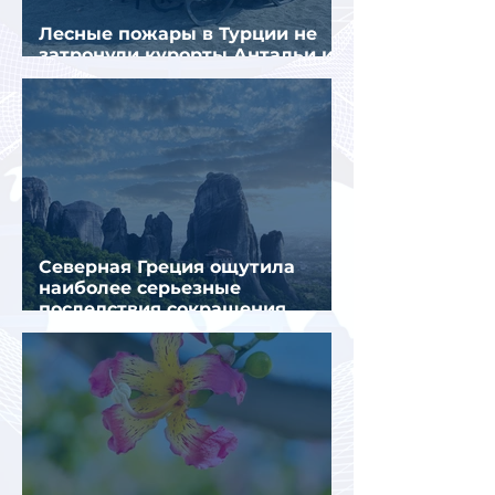
Лесные пожары в Турции не
затронули курорты Антальи и
Муглы
Северная Греция ощутила
наиболее серьезные
последствия сокращения
турпотока из России