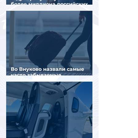
более миллиона российских
туристов
Во Внуково назвали самые
часто забываемые
пассажирами вещи