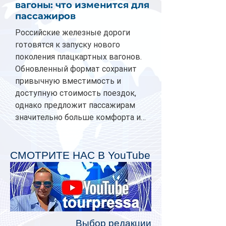
вагоны: что изменится для
пассажиров
Российские железные дороги
готовятся к запуску нового
поколения плацкартных вагонов.
Обновленный формат сохранит
привычную вместимость и
доступную стоимость поездок,
однако предложит пассажирам
значительно больше комфорта и
личного пространства. Серийное
производство новых вагонов
планируется начать в 2027 году.
СМОТРИТЕ НАС В YouTube
Одним из главных нововведений
станут индивидуальные шторки у
каждого спального места. Они
позволят пассажирам закрыть свою
полку во время сна или отдыха,
Выбор редакции