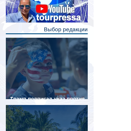
станут индивидуальные шторки у
каждого спального места. Они
позволят пассажирам закрыть свою
полку во время сна или отдыха,
Выбор редакции
создав ощуще
Трамп подписал указ против
«родильного туризма» в США