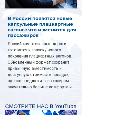
В России появятся новые
капсульные плацкартные
вагоны: что изменится для
пассажиров
Российские железные дороги
готовятся к запуску нового
поколения плацкартных вагонов.
Обновленный формат сохранит
привычную вместимость и
доступную стоимость поездок,
однако предложит пассажирам
значительно больше комфорта и
личного пространства. Серийное
производство новых вагонов
планируется начать в 2027 году.
СМОТРИТЕ НАС В YouTube
Одним из главных нововведений