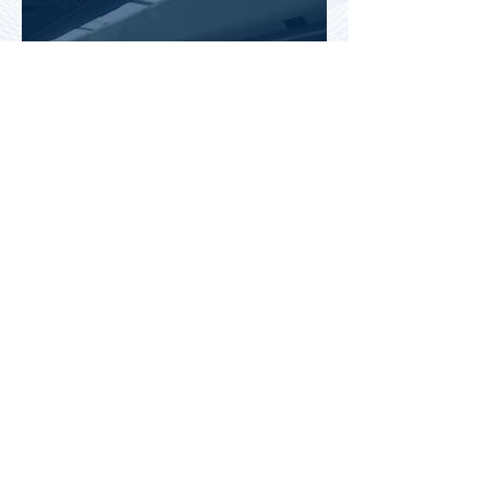
Jetstar начнет брать плату за
место на багажной полке в
салоне самолета
Почему после отпуска
усталость может только
усилиться: эксперты