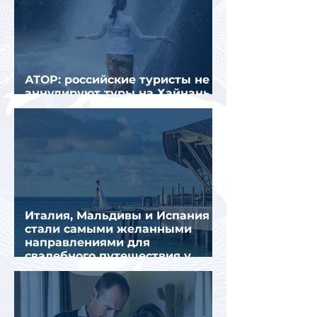
АТОР: российские туристы не
аннулируют туры на Хайнань
из-за тайфуна «Дельфин»
Италия, Мальдивы и Испания
стали самыми желанными
направлениями для
свадебного путешествия у
россиян