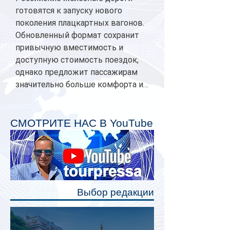
готовятся к запуску нового
поколения плацкартных вагонов.
Обновленный формат сохранит
привычную вместимость и
доступную стоимость поездок,
однако предложит пассажирам
значительно больше комфорта и
личного пространства. Серийное
производство новых вагонов
планируется начать в 2027 году.
СМОТРИТЕ НАС В YouTube
Одним из главных нововведений
станут индивидуальные шторки у
каждого спального места. Они
позволят пассажирам закрыть свою
полку во время сна или отдыха,
Выбор редакции
создав ощуще