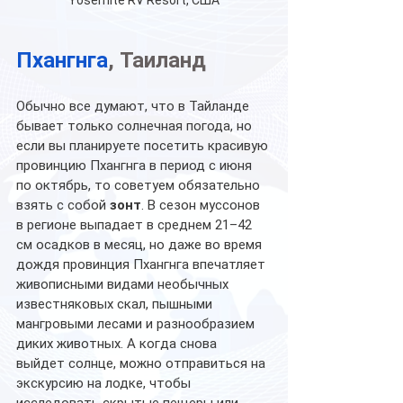
Yosemite RV Resort, США
Пхангнга
, Таиланд
Обычно все думают, что в Тайланде 
бывает только солнечная погода, но 
если вы планируете посетить красивую 
провинцию Пхангнга в период с июня 
по октябрь, то советуем обязательно 
взять с собой 
зонт
. В сезон муссонов 
в регионе выпадает в среднем 21–42 
см осадков в месяц, но даже во время 
дождя провинция Пхангнга впечатляет 
живописными видами необычных 
известняковых скал, пышными 
мангровыми лесами и разнообразием 
диких животных. А когда снова 
выйдет солнце, можно отправиться на 
экскурсию на лодке, чтобы 