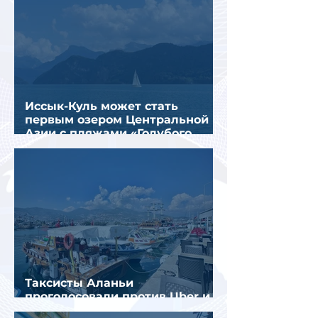
Иссык-Куль может стать
первым озером Центральной
Азии с пляжами «Голубого
флага»
Таксисты Аланьи
проголосовали против Uber и
Yandex Go