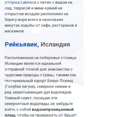
отпуска Labineca
 с патио с видом на 
сад, террасой и мини-кухней на 
открытом воздухе расположен на 
берегу моря всего в нескольких 
минутах ходьбы от кафе, ресторанов и 
магазинов. 
Рейкьявик
, Исландия
Расположенная на побережье столица 
Исландии является идеальной 
отправной точкой для знакомства с 
чудесами природы страны, такими как 
геотермальный курорт Блауа-Лоунид 
(Голубая лагуна), северное сияние и 
ряд захватывающих дух водопадов. 
Главный совет: посещая эти 
невероятные водопады, не забудьте 
взять с собой 
водонепроницаемый 
плащ
, чтобы не промокнуть от брызг! 