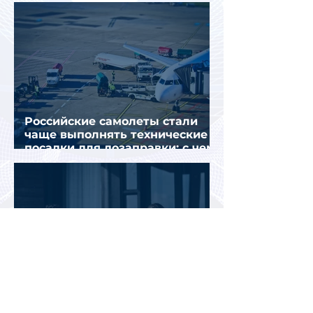
для визы в Испанию
Российские самолеты стали
чаще выполнять технические
посадки для дозаправки: с чем
это связано
Две трети работающих россиян
не успели использовать
отпуск: большинство
планируют путешествия по