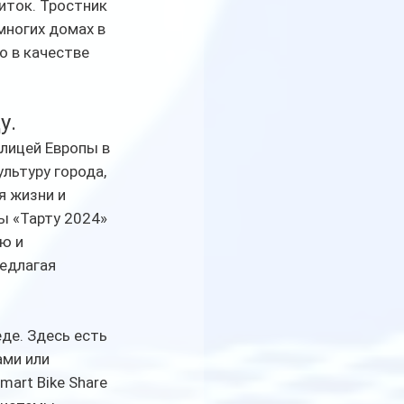
иток. Тростник 
ногих домах в 
 в качестве 
. 
лицей Европы в 
льтуру города, 
 жизни и 
 «Тарту 2024» 
ю и 
едлагая 
де. Здесь есть 
ами или 
art Bike Share 