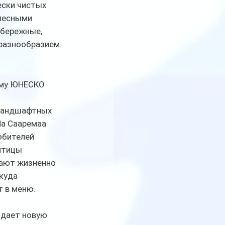
ески чистых 
лесными 
абережные, 
разнообразием.
мму ЮНЕСКО 
 ландшафтных 
На Сааремаа 
юбителей 
птицы 
рают жизненно 
куда 
т в меню.
 дает новую 