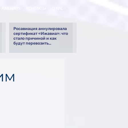
RAILWAYS
КОНТАКТЫ
О НАС
Росавиация аннулировала
сертификат «Ижавиа»: что
стало причиной и как
будут перевозить
пассажиров
им