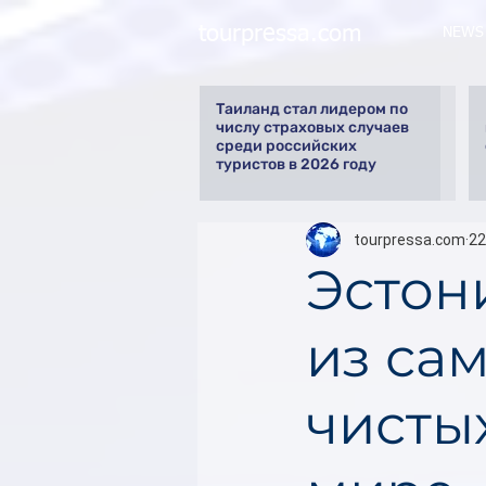
tourpressa.com
NEWS
Таиланд стал лидером по
числу страховых случаев
среди российских
туристов в 2026 году
tourpressa.com
22
Эстон
из са
чисты