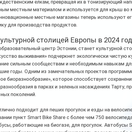
ждественским елкам, превращая их в тонизирующий нап
ным местным материалом и используется для крыш во м
инновационные местные магазины теперь используют его
ику для производства продуктов.
культурной столицей Европы в 2024 году
 образовательный центр Эстонии, станет культурной сто
кусство выживания» подчеркнет экологически чистую ку
ание сильным сообществам и необходимым навыкам для
шие годы. Одним из замечательных проектов программы
ое биоразнообразие», которое способствует сохранени
азнообразия в парках и зеленых насаждениях Тарту, пр
зных поколений.
тлично подходит для пеших прогулок и езды на велосипе
ании пункт Smart Bike Share с более чем 750 велосипед
сы, работающие на биогазе, для прогулок. Автобусы Sm