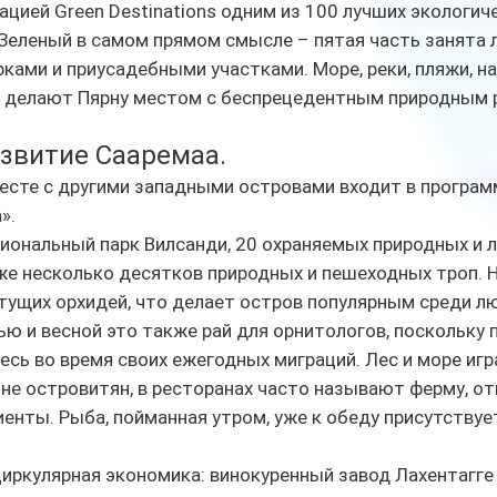
ацией Green Destinations одним из 100 лучших экологич
 Зеленый в самом прямом смысле – пятая часть занята 
рками и приусадебными участками. Море, реки, пляжи, н
и делают Пярну местом с беспрецедентным природным 
звитие Сааремаа. 
есте с другими западными островами входит в програ
». 
циональный парк Вилсанди, 20 охраняемых природных и
же несколько десятков природных и пешеходных троп. 
тущих орхидей, что делает остров популярным среди л
ью и весной это также рай для орнитологов, поскольку 
сь во время своих ежегодных миграций. Лес и море иг
не островитян, в ресторанах часто называют ферму, от
нты. Рыба, пойманная утром, уже к обеду присутствуе
иркулярная экономика: винокуренный завод Лахентагге