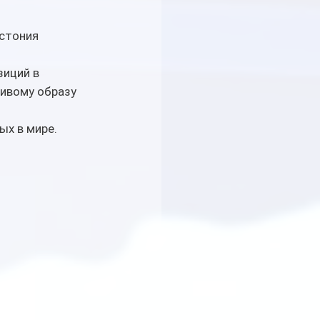
стония 
зиций в 
ивому образу 
ых в мире.