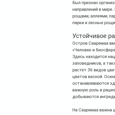
был признан организ
направлений в мире.
рощами, аллеями, па
парки и лесные рощ
Устойчивое ра
Остров Сааремаа вм
«Человек и биосфера
Здесь находится на
заповедников, а так
растет 36 видов цве
цветов весной. Осен
останавливаются зде
важную роль в рацио
добываются ингредие
На Сааремаа важна ц