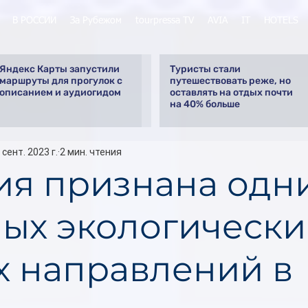
В РОССИИ
За Рубежом
tourpressa TV
AVIA
IT
HOTELS
Яндекс Карты запустили
Туристы стали
маршруты для прогулок с
путешествовать реже, но
описанием и аудиогидом
оставлять на отдых почти
на 40% больше
 сент. 2023 г.
2 мин. чтения
ия признана одн
мых экологически
х направлений в