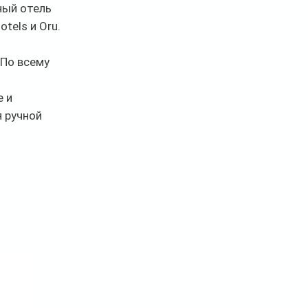
ный отель 
tels и Oru. 
По всему 
 и 
 ручной 