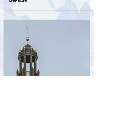
tourpressa.com
11 мая
3 мин. чтения
Чехия теряет статус самой «пивной»
страны Европы: жители стали пить
меньше