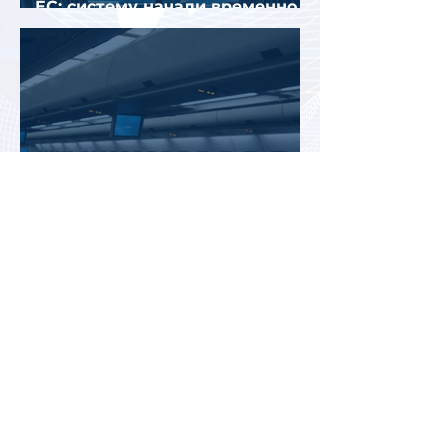
ЕС: систему начали временно
отключать
Jetstar начнет брать плату за
место на багажной полке в
салоне самолета
Почему после отпуска
усталость может только