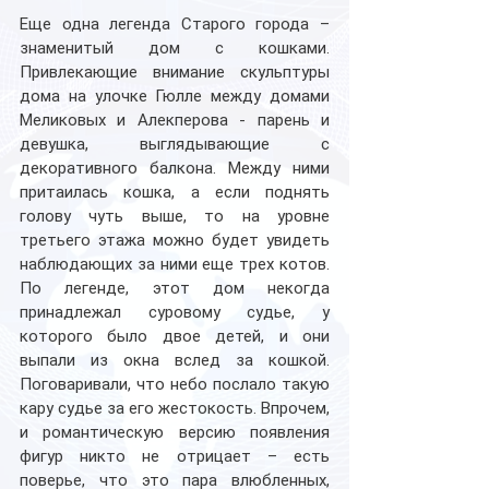
Еще одна легенда Старого города – 
знаменитый дом с кошками. 
Привлекающие внимание скульптуры 
дома на улочке Гюлле между домами 
Меликовых и Алекперова - парень и 
девушка, выглядывающие с 
декоративного балкона. Между ними 
притаилась кошка, а если поднять 
голову чуть выше, то на уровне 
третьего этажа можно будет увидеть 
наблюдающих за ними еще трех котов. 
По легенде, этот дом некогда 
принадлежал суровому судье, у 
которого было двое детей, и они 
выпали из окна вслед за кошкой. 
Поговаривали, что небо послало такую 
кару судье за его жестокость. Впрочем, 
и романтическую версию появления 
фигур никто не отрицает – есть 
поверье, что это пара влюбленных, 