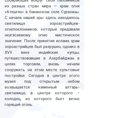
собирающих вокруг себя паломников 
из разных стран мира — храм огня 
«Атешгях» в бакинском селе Сураханы. 
С начала нашей эры здесь находилось 
святилище зороастрийцев-
огнепоклонников, которые придавали 
неугасаемому огню мистическое 
значение. После принятия ислама храм 
зороастрийцев был разрушен, однако в 
XVII веке индийские купцы, 
путешествовавшие в Азербайджан в 
целях торговли, вновь начали 
сооружать на этом месте культовые 
постройки. Сегодня в центре этого 
музея под открытым небом 
возвышается каменный алтарь-
святилище, в центре которого – 
колодец, из которого бьет вечно 
горящий огонь.