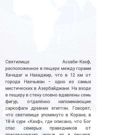
Святилище Асхаби-Кахф, 
расположенное в пещере между горами 
Хачадаг и Нахаджир, что в 12 км от 
города Нахчыван – одно из самых 
мистических в Азербайджане. На входе 
в пещеру в стену словно вдавлены семь 
фигур, отдалённо напоминающие 
саркофаги древних египтян. Говорят, 
что святилище упомянуто в Коране, в 
18-й суре «Кахф», где описано, что Бог 
спас семерых праведников от 
преследования, укрыв их в пещере. 