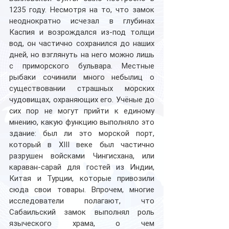
1235 году. Несмотря на то, что замок 
неоднократно исчезал в глубинах 
Каспия и возрождался из-под толщи 
вод, он частично сохранился до наших 
дней, но взглянуть на него можно лишь 
с приморского бульвара. Местные 
рыбаки сочинили много небылиц о 
существовании страшных морских 
чудовищах, охраняющих его. Учёные до 
сих пор не могут прийти к единому 
мнению, какую функцию выполняло это 
здание: был ли это морской порт, 
который в XIII веке был частично 
разрушен войсками Чингисхана, или 
караван-сарай для гостей из Индии, 
Китая и Турции, которые привозили 
сюда свои товары. Впрочем, многие 
исследователи полагают, что 
Сабаильский замок выполнял роль 
языческого храма, о чем 