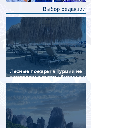
полку во время сна или отдыха,
Выбор редакции
создав ощуще
Лесные пожары в Турции не
затронули курорты Антальи и
Муглы