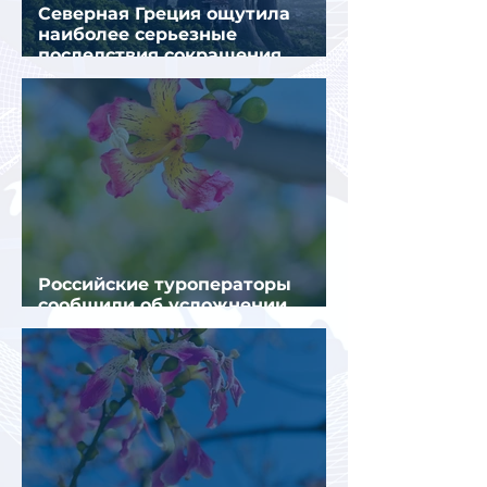
Северная Греция ощутила
наиболее серьезные
последствия сокращения
турпотока из России
Российские туроператоры
сообщили об усложнении
получения виз в Грецию