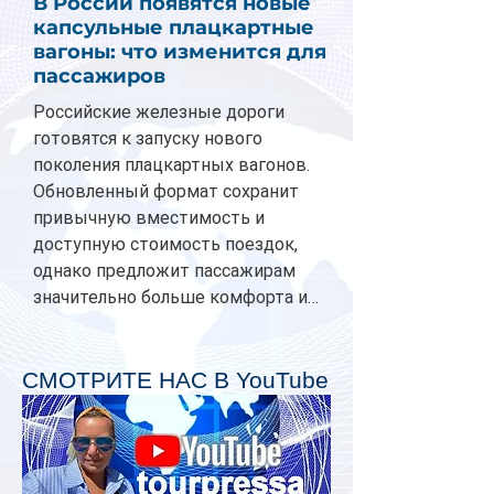
В России появятся новые
капсульные плацкартные
вагоны: что изменится для
пассажиров
Российские железные дороги
готовятся к запуску нового
поколения плацкартных вагонов.
Обновленный формат сохранит
привычную вместимость и
доступную стоимость поездок,
однако предложит пассажирам
значительно больше комфорта и
личного пространства. Серийное
производство новых вагонов
планируется начать в 2027 году.
СМОТРИТЕ НАС В YouTube
Одним из главных нововведений
станут индивидуальные шторки у
каждого спального места. Они
позволят пассажирам закрыть свою