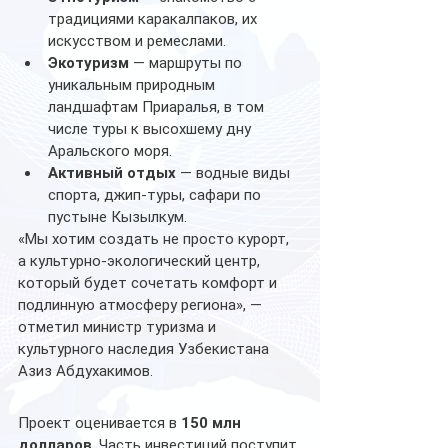
традициями каракалпаков, их 
искусством и ремеслами.
Экотуризм
 — маршруты по 
уникальным природным 
ландшафтам Приаралья, в том 
числе туры к высохшему дну 
Аральского моря.
Активный отдых
 — водные виды 
спорта, джип-туры, сафари по 
пустыне Кызылкум.
«Мы хотим создать не просто курорт, 
а культурно-экологический центр, 
который будет сочетать комфорт и 
подлинную атмосферу региона», — 
отметил министр туризма и 
культурного наследия Узбекистана 
Азиз Абдухакимов.
Проект оценивается в 
150 млн 
долларов
. Часть инвестиций поступит 