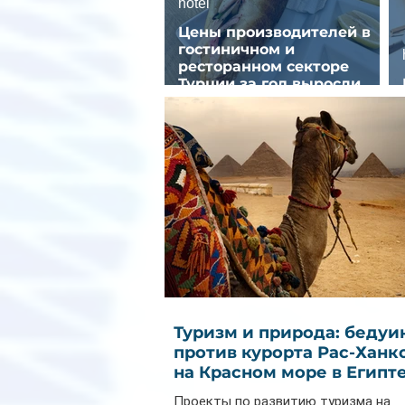
hotel
Цены производителей в
гостиничном и
ресторанном секторе
Турции за год выросли
почти на 32%
Туризм и природа: бедуи
против курорта Рас-Ханк
на Красном море в Египт
Проекты по развитию туризма на