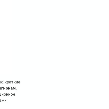
: краткие 
егионам
, 
ционное 
ми, 