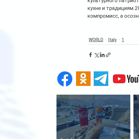
культурного патриот
кухне и традициям.2
компромисс, а осоз
WORLD
Italy
1