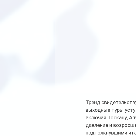
Тренд свидетельств
выходные туры усту
включая Тоскану, А
давление и возросше
подтолкнувшими ита