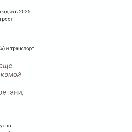
ездки в 2025 
 рост 
%) и транспорт 
аще 
акомой 
етани, 
утов.