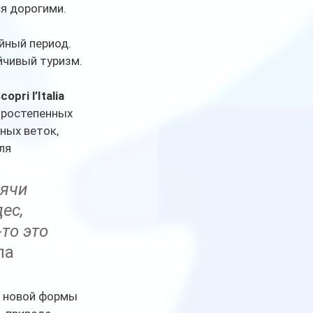
я дорогими.
йный период.
ойчивый туризм.
copri l’Italia 
оростепенных 
ных веток, 
ля 
ячи 
ес, 
то это 
ла 
е новой формы 