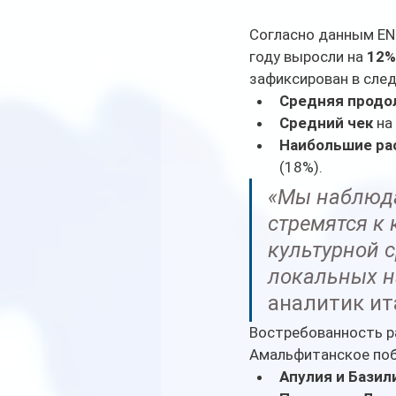
Согласно данным ENI
году выросли на 
12%
зафиксирован в сле
Средняя продо
Средний чек
 на
Наибольшие ра
(18%).
«Мы наблюда
стремятся к 
культурной с
локальных н
аналитик ит
Востребованность ра
Амальфитанское побе
Апулия и Базил