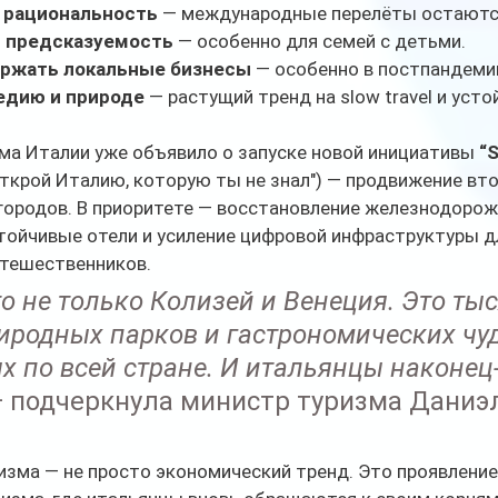
 рациональность
 — международные перелёты остаютс
и предсказуемость
 — особенно для семей с детьми.
ржать локальные бизнесы
 — особенно в постпандеми
едию и природе
 — растущий тренд на slow travel и уст
ма Италии уже объявило о запуске новой инициативы 
“S
Открой Италию, которую ты не знал") — продвижение вт
городов. В приоритете — восстановление железнодорож
тойчивые отели и усиление цифровой инфраструктуры д
тешественников.
о не только Колизей и Венеция. Это тыс
иродных парков и гастрономических чуд
 по всей стране. И итальянцы наконец-
— подчеркнула министр туризма Даниэ
изма — не просто экономический тренд. Это проявлени