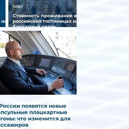
hotel
Стоимость проживания в
 на
российских гостиницах на
бархатный сезон
снизилась на 9%
 России появятся новые
апсульные плацкартные
агоны: что изменится для
ассажиров