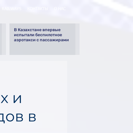
RAILWAYS
КОНТАКТЫ
О НАС
В Казахстане впервые
испытали беспилотное
аэротакси с пассажирами
х и
дов в