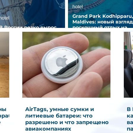
hotel
Grand Park Kodhipparu,
hotel
Maldives: новый взгляд
В России резко вырос
роскошный отдых на
спрос на отели без звезд
Мальдивах
ны
AirTags, умные сумки и
В
ораб
литиевые батареи: что
к
е
разрешено и что запрещено в
в
авиакомпаниях
п