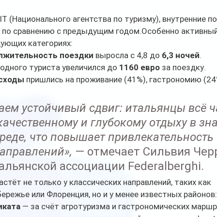
T (Национального агентства по туризму), внутренние по
 по сравнению с предыдущим годом.Особенно активный
дующих категориях:
лжительность поездки
 выросла с 4,8 до 
6,3 ночей
.
 одного туриста увеличился до 
1160 евро
 за поездку.
сходы
 пришлись на проживание (41%), гастрономию (24
ем устойчивый сдвиг: итальянцы всё ч
качественному и глубокому отдыху в зн
реде, что повышает привлекательность 
аправлений»,
 — отмечает Сильвия Черр
альянской ассоциации Federalberghi.
стёт не только у классических направлений, таких как 
режье или Флоренция, но и у менее известных районов:
иката
 — за счёт агротуризма и гастрономических маршр