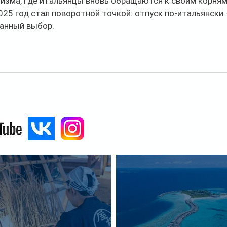
изма, где итальянцы вновь обращаются к своим корням,
025 год стал поворотной точкой: отпуск по-итальянски 
нанный выбор.