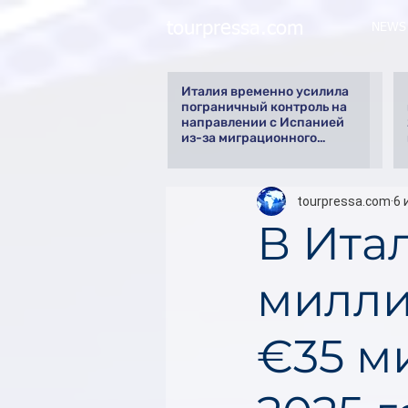
tourpressa.com
NEWS
Италия временно усилила
пограничный контроль на
направлении с Испанией
из-за миграционного
кризиса
tourpressa.com
6 
В Ита
милли
€35 м