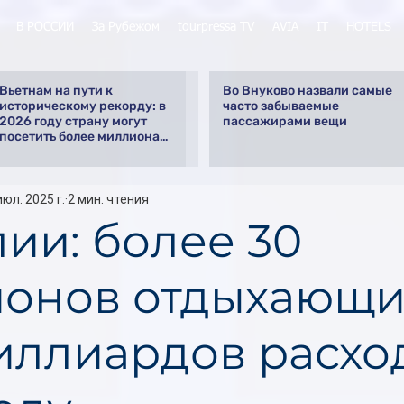
В РОССИИ
За Рубежом
tourpressa TV
AVIA
IT
HOTELS
Вьетнам на пути к
Во Внуково назвали самые
историческому рекорду: в
часто забываемые
2026 году страну могут
пассажирами вещи
посетить более миллиона
российских туристов
июл. 2025 г.
2 мин. чтения
лии: более 30
онов отдыхающи
иллиардов расхо