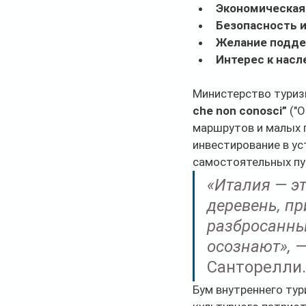
Экономическая
Безопасность 
Желание подде
Интерес к насл
Министерство туриз
che non conosci”
 ("
маршрутов и малых 
инвестирование в ус
самостоятельных пу
«Италия — эт
деревень, пр
разбросанных
осознают»,
 
Санторелли.
Бум внутреннего тур