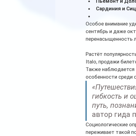
Пьемонт и До
Сардиния и Си
Особое внимание уд
сентябрь и даже окт
перенасыщенность л
Растёт популярность
Italo, продажи биле
Также наблюдается в
особенности среди с
«Путешестви
гибкость и о
путь, познан
автор гида 
Социологические оп
переживает такой п