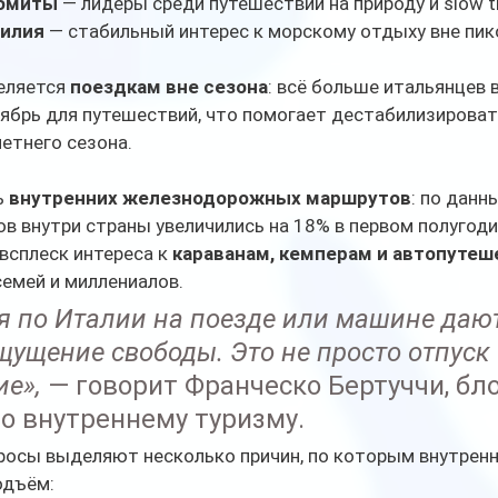
ломиты
 — лидеры среди путешествий на природу и slow tr
цилия
 — стабильный интерес к морскому отдыху вне пик
еляется 
поездкам вне сезона
: всё больше итальянцев 
ябрь для путешествий, что помогает дестабилизироват
етнего сезона.
 
внутренних железнодорожных маршрутов
: по данны
тов внутри страны увеличились на 18% в первом полугоди
сплеск интереса к 
караванам, кемперам и автопуте
емей и миллениалов.
я по Италии на поезде или машине дают
щущение свободы. Это не просто отпуск 
ие»,
 — говорит Франческо Бертуччи, бло
по внутреннему туризму.
росы выделяют несколько причин, по которым внутренн
одъём: