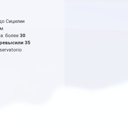
до Сицилии 
м.
а: более 
30 
ревысили 35 
ervatorio 