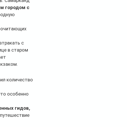
ь. Самарканд 
м городом с 
родную 
почитающих 
втракать с 
ице в старом 
ет 
юкзаком.
рил количество 
Это особенно 
нных гидов, 
 путешествие 