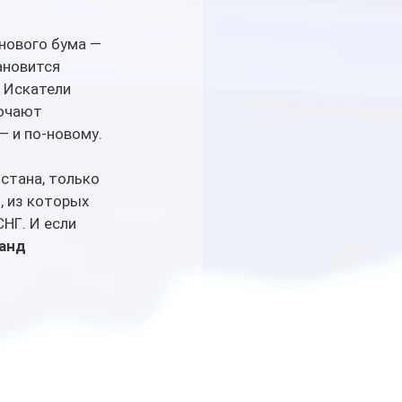
нового бума — 
ановится 
 Искатели 
ючают 
 и по-новому.
стана, только 
в
, из которых 
НГ. И если 
анд 