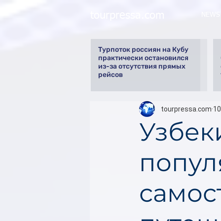
tourpressa.com
NEWS
Турпоток россиян на Кубу
практически остановился
из-за отсутствия прямых
рейсов
tourpressa.com
10
Узбек
попул
самос