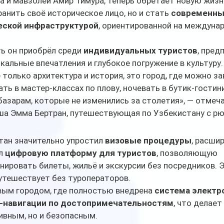
а и мавзолей Амир Тимура, теперь обретает новую жизн
ранить своё историческое лицо, но и стать 
современны
еской инфраструктурой
, ориентированной на междуна
ь он приобрёл среди 
индивидуальных туристов
, пред
кальные впечатления и глубокое погружение в культуру.
 только архитектура и история, это город, где можно за
ть в мастер-классах по плову, ночевать в бутик-гостин
 базарам, которые не изменились за столетия», — отмеча
ша Эмма Бертран, путешествующая по Узбекистану с р
тан значительно упростил 
визовые процедуры
, расши
л 
цифровую платформу для туристов
, позволяющую 
ировать билеты, жильё и экскурсии без посредников. 
путешествует без туроператоров.
вым городом, где полностью внедрена 
система электро
-навигации по достопримечательностям
, что делает
ивным, но и безопасным.