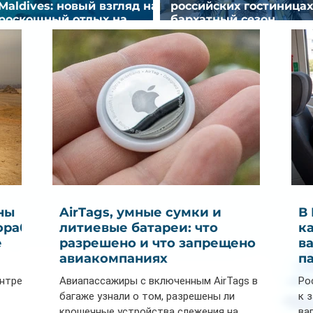
Maldives: новый взгляд на
российских гостиницах
роскошный отдых на
бархатный сезон
Мальдивах
снизилась на 9%
ны
AirTags, умные сумки и
В
ораб
литиевые батареи: что
к
е
разрешено и что запрещено в
в
авиакомпаниях
п
ентре
Авиапассажиры с включенным AirTags в
Ро
багаже узнали о том, разрешены ли
к 
крошечные устройства слежения на
ва