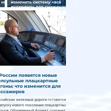
 на
изменить систему «всё
включено» для снижения
стоимости отдыха
 России появятся новые
апсульные плацкартные
агоны: что изменится для
ассажиров
ссийские железные дороги готовятся
запуску нового поколения плацкартных
гонов. Обновленный формат сохранит