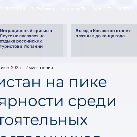
В РОССИИ
За Рубежом
tourpressa TV
AVIA
IT
HOTELS
Миграционный кризис в
Въезд в Казахстан станет
Сеуте не сказался на
платным до конца года
отдыхе российских
туристов в Испании
 июн. 2025 г.
2 мин. чтения
истан на пике
ярности среди
тоятельных