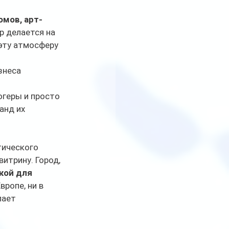
омов, арт-
ор делается на 
эту атмосферу 
знеса 
 
геры и просто 
анд их 
тического 
итрину. Город, 
кой для 
вропе, ни в 
лает 