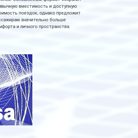
ивычную вместимость и доступную
оимость поездок, однако предложит
ссажирам значительно больше
мфорта и личного пространства.
рийное производство новых вагонов
анируется начать в 2027 году. Одним из
авных нововведений станут
дивидуальные шторки у каждого
ального места. Они позволят
ссажирам закрыть свою полку во
емя сна или отдыха, создав ощуще