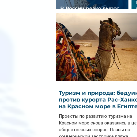
В России резко вырос
спрос на отели без звезд
Туризм и природа: бедуи
против курорта Рас-Ханк
на Красном море в Египт
Проекты по развитию туризма на
Красном море снова оказались в ц
общественных споров. Планы по
коммерческой застройке пляжа...