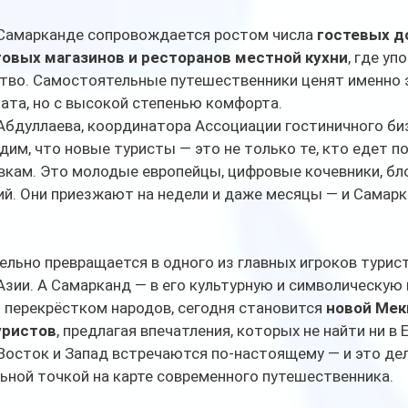
 Самарканде сопровождается ростом числа 
гостевых д
товых магазинов и ресторанов местной кухни
, где уп
ство. Самостоятельные путешественники ценят именно 
ата, но с высокой степенью комфорта.
Абдуллаева, координатора Ассоциации гостиничного би
дим, что новые туристы — это не только те, кто едет по
вкам. Это молодые европейцы, цифровые кочевники, бло
й. Они приезжают на недели и даже месяцы — и Самарк
льно превращается в одного из главных игроков турис
зии. А Самарканд — в его культурную и символическую в
перекрёстком народов, сегодня становится 
новой Мек
уристов
, предлагая впечатления, которых не найти ни в Е
Восток и Запад встречаются по-настоящему — и это де
ьной точкой на карте современного путешественника.