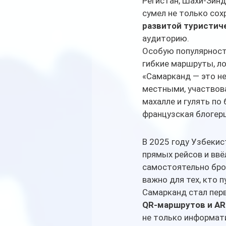
Регистан, Шахи-Зинд
сумел не только сох
развитой туристич
аудиторию.
Особую популярност
гибкие маршруты, ло
«Самарканд — это не
местными, участвова
махалле и гулять по
французская блогер
В 2025 году Узбекис
прямых рейсов и ввё
самостоятельно брон
важно для тех, кто 
Самарканд стал пер
QR-маршрутов и AR
не только информат