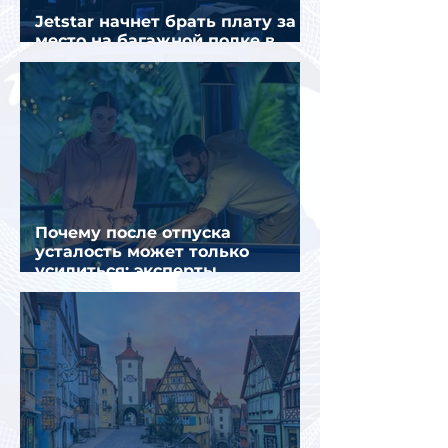
Jetstar начнет брать плату за
место на багажной полке в
салоне самолета
Почему после отпуска
усталость может только
усилиться: эксперты
объяснили причины