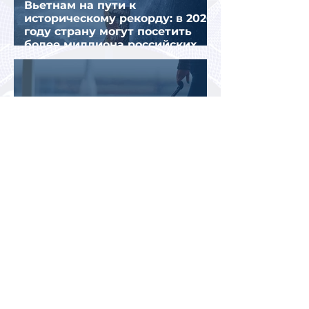
Вьетнам на пути к
историческому рекорду: в 2026
году страну могут посетить
более миллиона российских
туристов
Во Внуково назвали самые
часто забываемые
пассажирами вещи