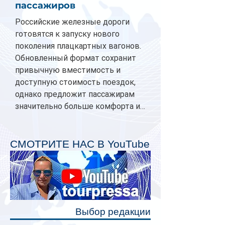
пассажиров
Российские железные дороги
готовятся к запуску нового
поколения плацкартных вагонов.
Обновленный формат сохранит
привычную вместимость и
доступную стоимость поездок,
однако предложит пассажирам
значительно больше комфорта и
личного пространства. Серийное
производство новых вагонов
планируется начать в 2027 году.
СМОТРИТЕ НАС В YouTube
Одним из главных нововведений
станут индивидуальные шторки у
каждого спального места. Они
позволят пассажирам закрыть свою
полку во время сна или отдыха,
Выбор редакции
создав ощуще