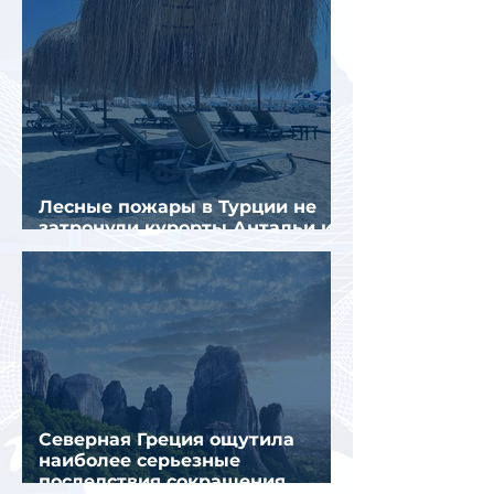
Лесные пожары в Турции не
затронули курорты Антальи и
Муглы
Северная Греция ощутила
наиболее серьезные
последствия сокращения