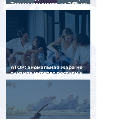
Турции снизились на 2,6% во
втором квартале 2026 года
АТОР: аномальная жара не
снизила интерес россиян к
летнему отдыху в Европе