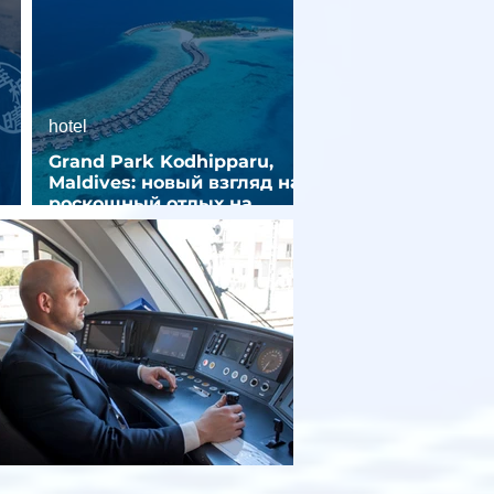
hotel
Grand Park Kodhipparu,
Maldives: новый взгляд на
роскошный отдых на
зд
Мальдивах