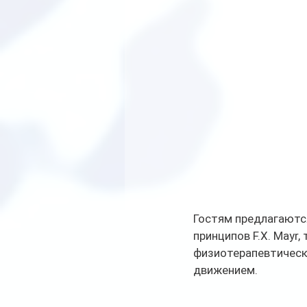
Гостям предлагаются
принципов F.X. Mayr,
физиотерапевтически
движением. 