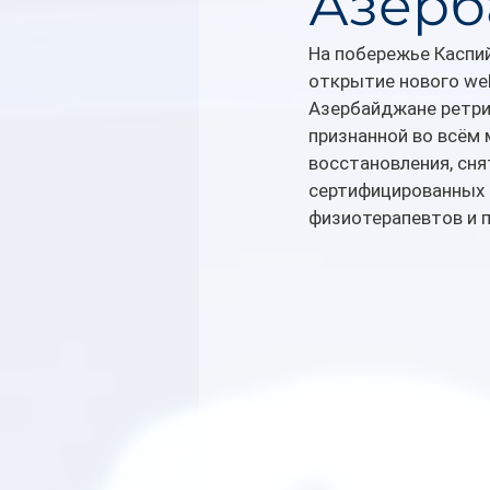
Азерб
На побережье Каспий
открытие нового wel
Азербайджане ретрит
признанной во всём 
восстановления, сня
сертифицированных 
физиотерапевтов и п