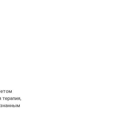
четом 
 терапия, 
ознанным 