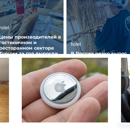
hotel
Цены производителей в
гостиничном и
hotel
ресторанном секторе
Турции за год выросли
В России резко вырос
почти на 32%
спрос на отели без зве