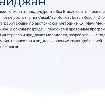
айджан
ского моря в городе-курорте Sea Breeze состоялось оф
lness-пространства CaspiMayr Retreat Beach Resort. Это
, работающий по австрийской методике F.X. Mayr-Medic
мире. В основе подхода — персонализированные програ
тия стресса и продления молодости, разработанные по
майр-терапевтов и поддерживаемые командой врачей, н
сихологов.