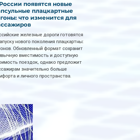
 России появятся новые
апсульные плацкартные
агоны: что изменится для
ассажиров
ссийские железные дороги готовятся
запуску нового поколения плацкартных
гонов. Обновленный формат сохранит
ивычную вместимость и доступную
оимость поездок, однако предложит
ссажирам значительно больше
мфорта и личного пространства.
рийное производство новых вагонов
анируется начать в 2027 году. Одним из
авных нововведений станут
дивидуальные шторки у каждого
ального места. Они позволят
ссажирам закрыть свою полку во
емя сна или отдыха, создав ощуще