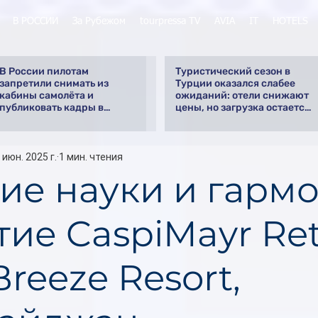
В РОССИИ
За Рубежом
tourpressa TV
AVIA
IT
HOTELS
В России пилотам
Туристический сезон в
запретили снимать из
Турции оказался слабее
кабины самолёта и
ожиданий: отели снижают
публиковать кадры в
цены, но загрузка остается
интернете
низкой
 июн. 2025 г.
1 мин. чтения
ие науки и гармо
ие CaspiMayr Ret
Breeze Resort,