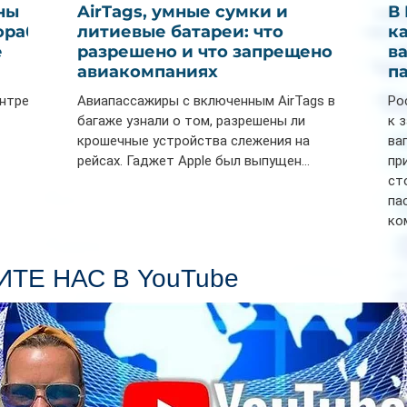
ны
AirTags, умные сумки и
В
ораб
литиевые батареи: что
к
е
разрешено и что запрещено в
в
авиакомпаниях
п
ентре
Авиапассажиры с включенным AirTags в
Ро
багаже узнали о том, разрешены ли
к 
крошечные устройства слежения на
ва
рейсах. Гаджет Apple был выпущен...
пр
ст
па
ко
Се
пл
ТЕ НАС В YouTube
гл
ин
сп
па
вр