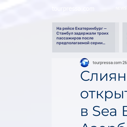
tourpressa.com
NEWS
На рейсе Екатеринбург —
Стамбул задержали троих
пассажиров после
предполагаемой серии
краж
tourpressa.com
26
Слиян
открыт
в Sea 