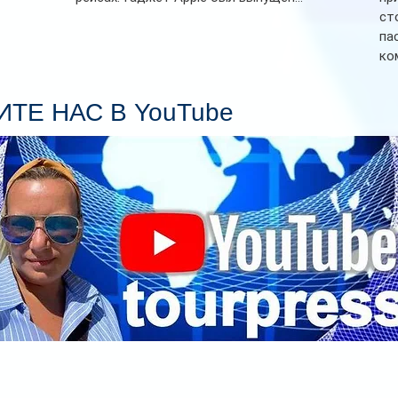
ст
па
ко
Се
пл
ТЕ НАС В YouTube
гл
ин
сп
па
вр