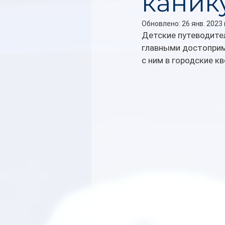
каник
Обновлено:
26 янв. 2023 
Детские путеводител
главными достоприм
с ним в городские к