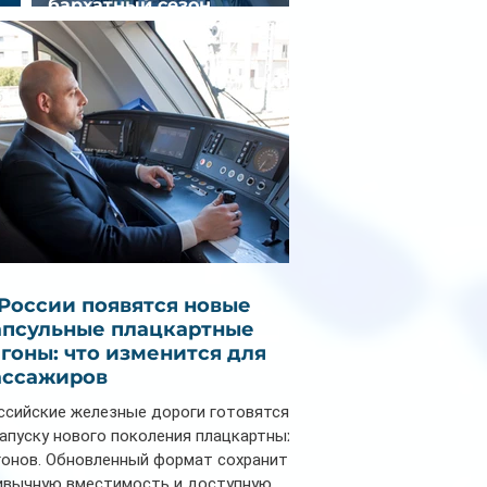
бархатный сезон
снизилась на 9%
 России появятся новые
апсульные плацкартные
агоны: что изменится для
ассажиров
ссийские железные дороги готовятся
запуску нового поколения плацкартных
гонов. Обновленный формат сохранит
ивычную вместимость и доступную