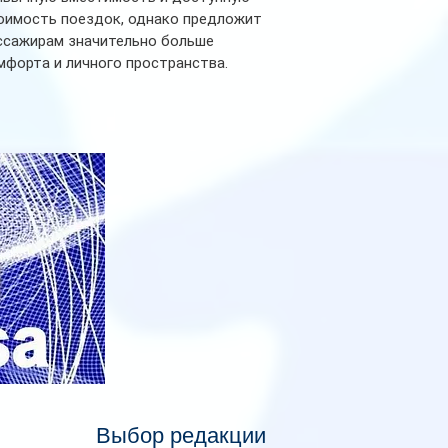
оимость поездок, однако предложит
ссажирам значительно больше
мфорта и личного пространства.
рийное производство новых вагонов
анируется начать в 2027 году. Одним из
авных нововведений станут
дивидуальные шторки у каждого
ального места. Они позволят
ссажирам закрыть свою полку во
емя сна или отдыха, создав ощуще
Выбор редакции