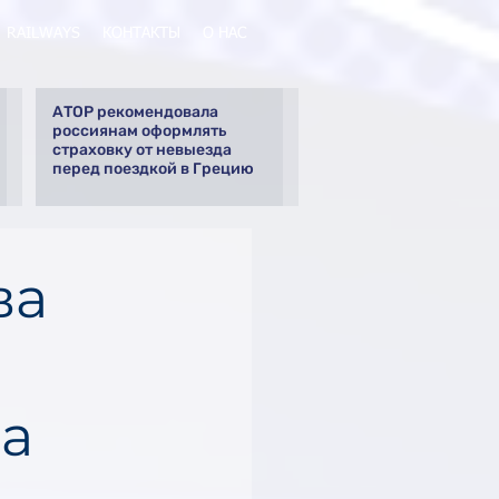
RAILWAYS
КОНТАКТЫ
О НАС
АТОР рекомендовала
россиянам оформлять
страховку от невыезда
перед поездкой в Грецию
ва
на