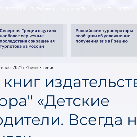
В РОССИИ
За Рубежом
tourpressa TV
AVIA
IT
HOTELS
Северная Греция ощутила
Российские туроператоры
наиболее серьезные
сообщили об усложнении
последствия сокращения
получения виз в Грецию
турпотока из России
 нояб. 2021 г.
1 мин. чтения
 книг издательст
ора" «Детские
одители. Всегда 