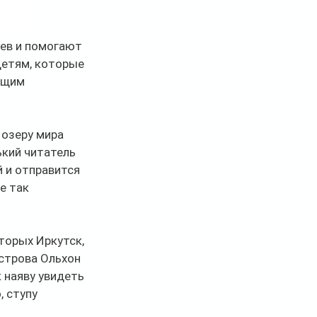
иев и помогают 
детям, которые 
ящим 
 озеру мира 
кий читатель 
 и отправится 
е так 
торых Иркутск, 
острова Ольхон 
 наяву увидеть 
 ступу 