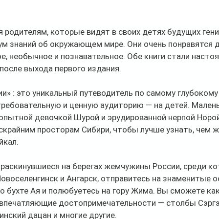
я родителям, которые видят в своих детях будущих ген
ум знаний об окружающем мире. Они очень понравятся 
е, необычное и познавательное. Обе книги стали насто
после выхода первого издания.
ии» : это уникальный путеводитель по самому глубокому
требовательную и ценную аудиторию — на детей. Малень
опытной девочкой Шурой и эрудированной нерпой Норой
скрайним просторам Сибири, чтобы лучше узнать, чем ж
йкал.
 раскинувшиеся на берегах жемчужины России, среди ко
 Новоселенгинск и Ангарск, отправитесь на знаменитые 
по бухте Ая и полюбуетесь на гору Жима. Вы сможете как
впечатляющие достопримечательности — столбы Сэргэ,
инский дацан и многие другие.