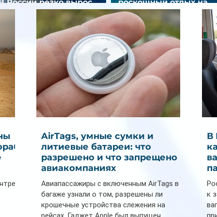
В России резко вырос
роскошный отдых на
спрос на отели без звезд
Мальдивах
ны
AirTags, умные сумки и
В
ораб
литиевые батареи: что
к
е
разрешено и что запрещено в
в
авиакомпаниях
п
ентре
Авиапассажиры с включенным AirTags в
Ро
багаже узнали о том, разрешены ли
к 
крошечные устройства слежения на
ва
рейсах. Гаджет Apple был выпущен...
пр