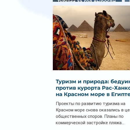
Турции за год выросли
почти на 32%
Туризм и природа: бедуи
против курорта Рас-Ханк
на Красном море в Египт
Проекты по развитию туризма на
Красном море снова оказались в ц
общественных споров. Планы по
коммерческой застройке пляжа...