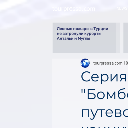
tourpressa.com
NEWS
Лесные пожары в Турции
не затронули курорты
Антальи и Муглы
tourpressa.com
18
Серия
"Бомб
путев