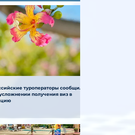
ссийские туроператоры сообщили
 усложнении получения виз в
ецию