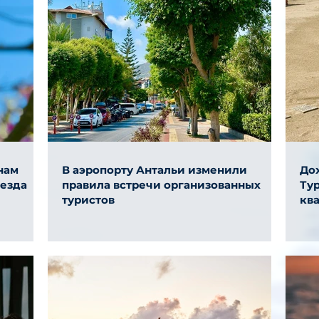
нам
В аэропорту Антальи изменили
До
ыезда
правила встречи организованных
Тур
туристов
ква