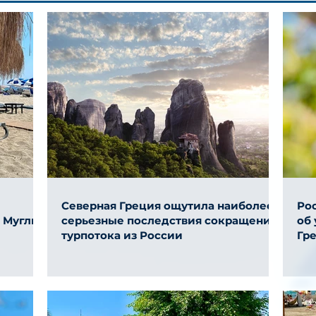
Северная Греция ощутила наиболее
Ро
и Муглы
серьезные последствия сокращения
об
турпотока из России
Гр