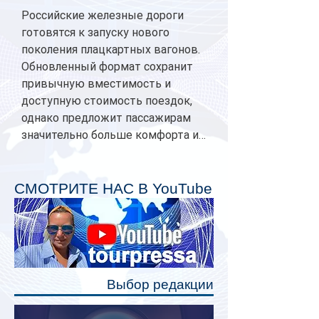
Российские железные дороги
готовятся к запуску нового
поколения плацкартных вагонов.
Обновленный формат сохранит
привычную вместимость и
доступную стоимость поездок,
однако предложит пассажирам
значительно больше комфорта и
личного пространства. Серийное
производство новых вагонов
планируется начать в 2027 году.
СМОТРИТЕ НАС В YouTube
Одним из главных нововведений
станут индивидуальные шторки у
каждого спального места. Они
позволят пассажирам закрыть свою
полку во время сна или отдыха,
Выбор редакции
создав ощуще