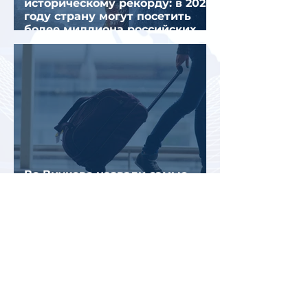
историческому рекорду: в 2026
году страну могут посетить
более миллиона российских
туристов
Во Внуково назвали самые
часто забываемые
пассажирами вещи