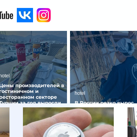
hotel
Цены производителей в
гостиничном и
hotel
ресторанном секторе
Турции за год выросли
В России резко вырос
почти на 32%
спрос на отели без зве