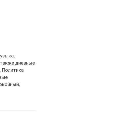
узыка, 
 также дневные 
. Политика 
вые 
окойный, 