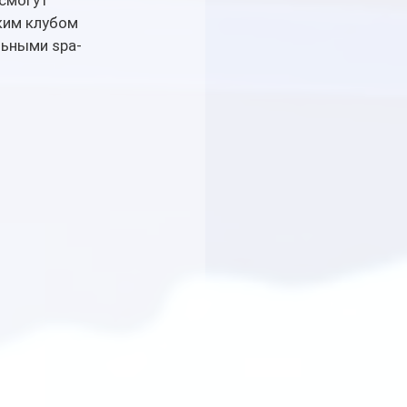
смогут 
им клубом 
льными spa-