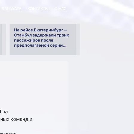
RAILWAYS
КОНТАКТЫ
О НАС
На рейсе Екатеринбург —
Стамбул задержали троих
пассажиров после
предполагаемой серии
краж
 на 
вных команд и 