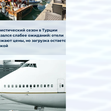
ристический сезон в Турции
азался слабее ожиданий: отели
жают цены, но загрузка остается
зкой