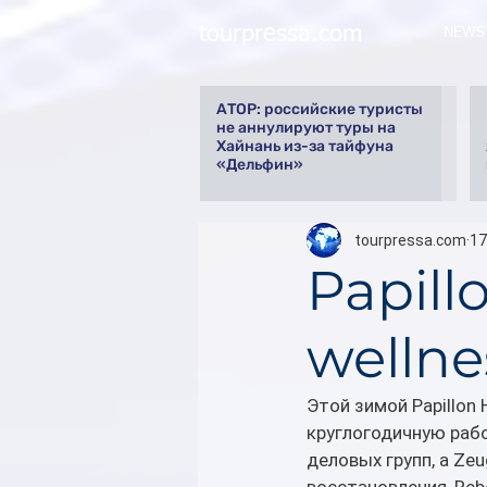
tourpressa.com
NEWS
АТОР: российские туристы
не аннулируют туры на
Хайнань из-за тайфуна
«Дельфин»
tourpressa.com
17
Papill
wellne
Этой зимой Papillon H
круглогодичную рабо
деловых групп, а Ze