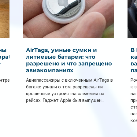
ны
AirTags, умные сумки и
В
ораб
литиевые батареи: что
к
е
разрешено и что запрещено в
в
авиакомпаниях
п
ентре
Авиапассажиры с включенным AirTags в
Ро
багаже узнали о том, разрешены ли
к 
крошечные устройства слежения на
ва
рейсах. Гаджет Apple был выпущен...
пр
ст
па
ко
Се
пл