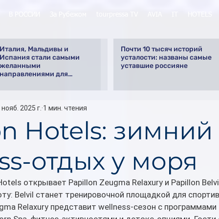
В РОССИИ
За Рубежом
tourpressa TV
AVIA
IT
HOTELS
Италия, Мальдивы и
Почти 10 тысяч историй
Испания стали самыми
усталости: названы самые
желанными
уставшие россияне
направлениями для
свадебного путешествия у
россиян
 нояб. 2025 г.
1 мин. чтения
on Hotels: зимний
ss-отдых у моря
otels открывает Papillon Zeugma Relaxury и Papillon Belvil
ту: Belvil станет тренировочной площадкой для спорти
ugma Relaxury представит wellness-сезон с программами 