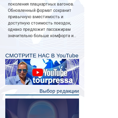
поколения плацкартных вагонов.
Обновленный формат сохранит
привычную вместимость и
доступную стоимость поездок,
однако предложит пассажирам
значительно больше комфорта и
личного пространства. Серийное
производство новых вагонов
планируется начать в 2027 году.
СМОТРИТЕ НАС В YouTube
Одним из главных нововведений
станут индивидуальные шторки у
каждого спального места. Они
позволят пассажирам закрыть свою
полку во время сна или отдыха,
Выбор редакции
создав ощуще