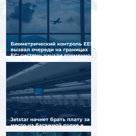
Биометрический контроль EES
вызвал очереди на границах
ЕС: систему начали временно
отключать
Jetstar начнет брать плату за
место на багажной полке в
салоне самолета