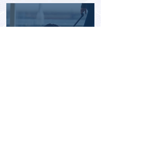
туристов
Во Внуково назвали самые
часто забываемые
пассажирами вещи
В Казахстане впервые