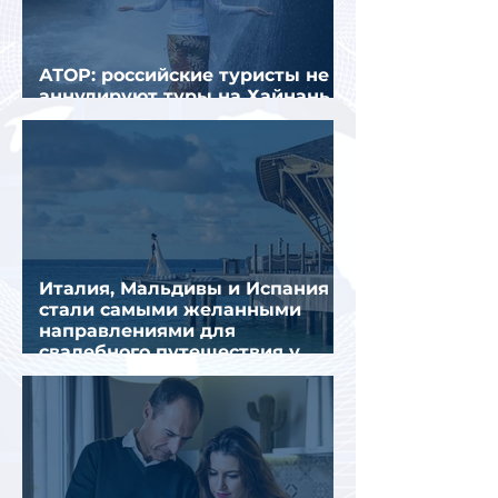
АТОР: российские туристы не
аннулируют туры на Хайнань
из-за тайфуна «Дельфин»
Италия, Мальдивы и Испания
стали самыми желанными
направлениями для
свадебного путешествия у
россиян