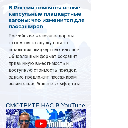
В России появятся новые
капсульные плацкартные
вагоны: что изменится для
пассажиров
Российские железные дороги
готовятся к запуску нового
поколения плацкартных вагонов.
Обновленный формат сохранит
привычную вместимость и
доступную стоимость поездок,
однако предложит пассажирам
значительно больше комфорта и
личного пространства. Серийное
производство новых вагонов
планируется начать в 2027 году.
СМОТРИТЕ НАС В YouTube
Одним из главных нововведений
станут индивидуальные шторки у
каждого спального места. Они