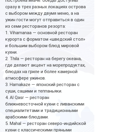
построена иначе: обеды доступны 
сразу в трех разных локациях острова 
с выбором между двумя меню, а на 
ужин гости могут отправиться в один 
из семи ресторанов резорта: 
1. Vihamanaa — основной ресторан 
курорта с форматом «шведский стол» 
и большим выбором блюд мировой 
кухни.
2. Thila — ресторан на берегу океана, 
где делают акцент на морепродуктах, 
блюдах на гриле и более камерной 
атмосфере ужинов.
3. Hamakaze — японский ресторан с 
суши, сашими и теппаньяки.
4. Al Qasr — ресторан 
ближневосточной кухни с ливанскими 
специалитетами и традиционными 
арабскими блюдами.
5. Mahal — ресторан северо-индийской 
кухни с классическими пряными 