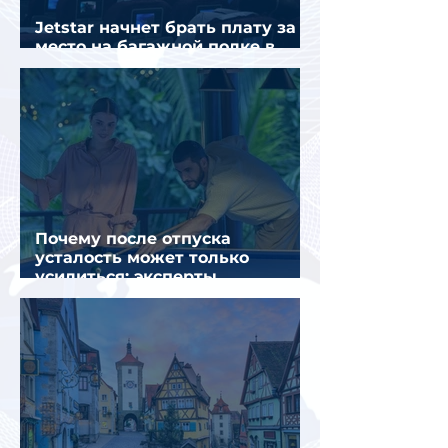
Jetstar начнет брать плату за
место на багажной полке в
салоне самолета
Почему после отпуска
усталость может только
усилиться: эксперты
объяснили причины