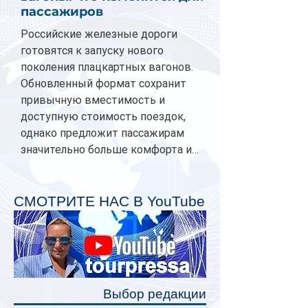
пассажиров
Российские железные дороги
готовятся к запуску нового
поколения плацкартных вагонов.
Обновленный формат сохранит
привычную вместимость и
доступную стоимость поездок,
однако предложит пассажирам
значительно больше комфорта и
личного пространства. Серийное
производство новых вагонов
планируется начать в 2027 году.
СМОТРИТЕ НАС В YouTube
Одним из главных нововведений
станут индивидуальные шторки у
каждого спального места. Они
позволят пассажирам закрыть свою
полку во время сна или отдыха,
Выбор редакции
создав ощуще