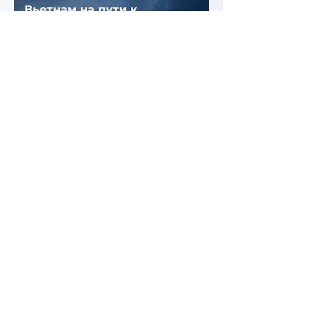
Вьетнам на пути к
историческому рекорду: в 2026
году страну могут посетить
более миллиона российских
туристов
Во Внуково назвали самые
часто забываемые
пассажирами вещи