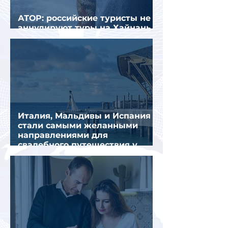
АТОР: российские туристы не
аннулируют туры на Хайнань
из-за тайфуна «Дельфин»
Италия, Мальдивы и Испания
стали самыми желанными
направлениями для
свадебного путешествия у
россиян