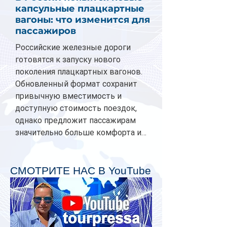
капсульные плацкартные
вагоны: что изменится для
пассажиров
Российские железные дороги
готовятся к запуску нового
поколения плацкартных вагонов.
Обновленный формат сохранит
привычную вместимость и
доступную стоимость поездок,
однако предложит пассажирам
значительно больше комфорта и
личного пространства. Серийное
производство новых вагонов
планируется начать в 2027 году.
СМОТРИТЕ НАС В YouTube
Одним из главных нововведений
станут индивидуальные шторки у
каждого спального места. Они
позволят пассажирам закрыть свою