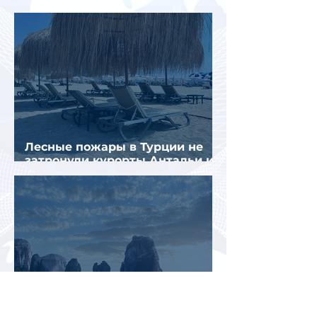
стал Вьетнам
Лесные пожары в Турции не
затронули курорты Антальи и
Муглы
Северная Греция ощутила
наиболее серьезные