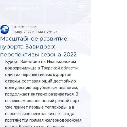
tourpressa.com
tourpressa.com
3 мар. 2022 г.
3 мин. чтения
Масштабное развитие
курорта Завидово:
перспективы сезона-2022
Курорт Завидово на Иваньковском 
водохранилище в Тверской области, 
один из перспективных курортов 
страны, составляющий достойную 
конкуренцию зарубежным аналогам, 
продолжает активно развиваться. В 
нынешнем сезоне новый речной порт 
уже примет первые теплоходы, а в 
перспективе нескольких лет сюда 
протянется прямая железнодорожная 
ветка. Курорт готовит новые 