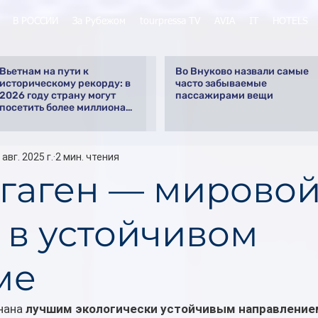
В РОССИИ
За Рубежом
tourpressa TV
AVIA
IT
HOTELS
Вьетнам на пути к
Во Внуково назвали самые
историческому рекорду: в
часто забываемые
2026 году страну могут
пассажирами вещи
посетить более миллиона
российских туристов
 авг. 2025 г.
2 мин. чтения
гаген — мирово
 в устойчивом
ме
нана 
лучшим экологически устойчивым направлением