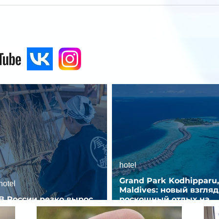
hotel
Grand Park Kodhipparu,
hotel
Maldives: новый взгляд
В России резко вырос
роскошный отдых на
спрос на отели без звезд
Мальдивах