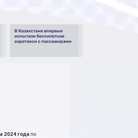
RAILWAYS
КОНТАКТЫ
О НАС
В Казахстане впервые
испытали беспилотное
аэротакси с пассажирами
й
 2024 года
 по 