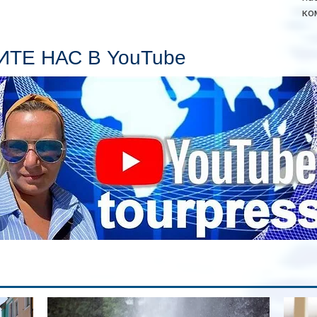
ко
Се
пл
ТЕ НАС В YouTube
гл
ин
сп
па
вр