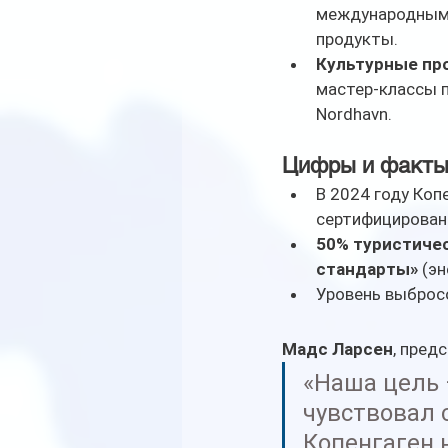
международным 
продукты.
Культурные про
мастер-классы п
Nordhavn.
Цифры и факт
В 2024 году Копе
сертифицированы
50% туристичес
стандарты»
 (э
Уровень выбросо
Мадс Ларсен
, пред
«Наша цель 
чувствовал 
Копенгаген н