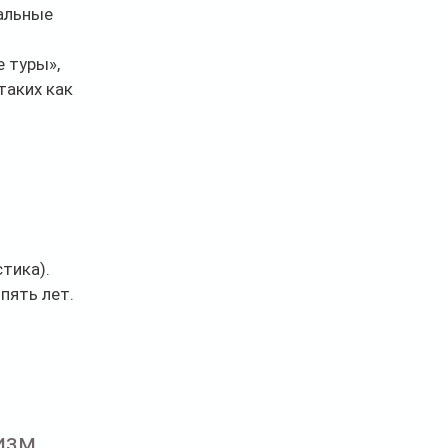
альные 
 туры», 
таких как 
тика).
пять лет.
 
изм 