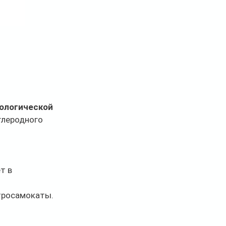
ологической 
глеродного 
т в 
тросамокаты. 
 