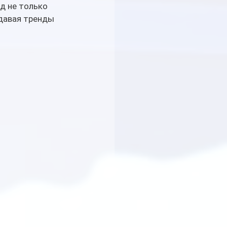
од не только 
адавая тренды 