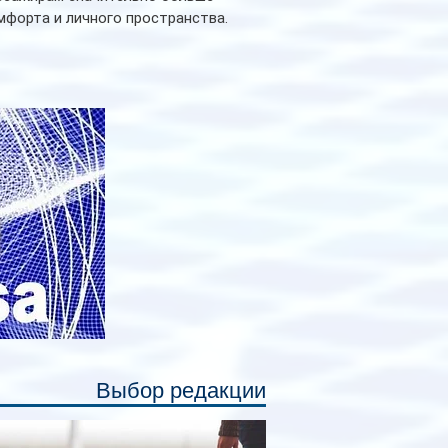
мфорта и личного пространства.
рийное производство новых вагонов
анируется начать в 2027 году. Одним из
авных нововведений станут
дивидуальные шторки у каждого
ального места. Они позволят
ссажирам закрыть свою полку во
емя сна или отдыха, создав ощуще
Выбор редакции