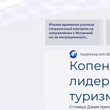
tourpressa.com
NEWS
Италия временно усилила
пограничный контроль на
направлении с Испанией
из-за миграционного
кризиса
tourpressa.com
26
Копен
лидер
туриз
Столица Дании приз