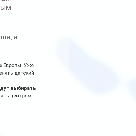
ным 
ша, а 
ах Европы. Уже 
енять датский 
удут выбирать 
тать центром 