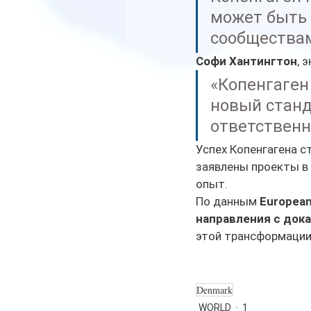
может быть 
сообществам
Софи Хантингтон
, 
«Копенгаген 
новый станд
ответственн
Успех Копенгагена с
заявлены проекты в 
опыт.
По данным 
European
направления с док
этой трансформации
Denmark
WORLD
1