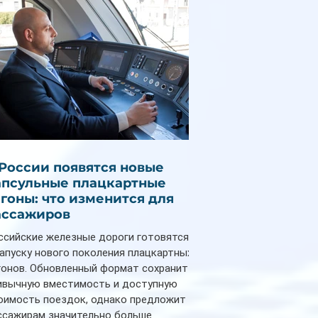
 России появятся новые
апсульные плацкартные
агоны: что изменится для
ассажиров
ссийские железные дороги готовятся
запуску нового поколения плацкартных
гонов. Обновленный формат сохранит
ивычную вместимость и доступную
оимость поездок, однако предложит
ссажирам значительно больше