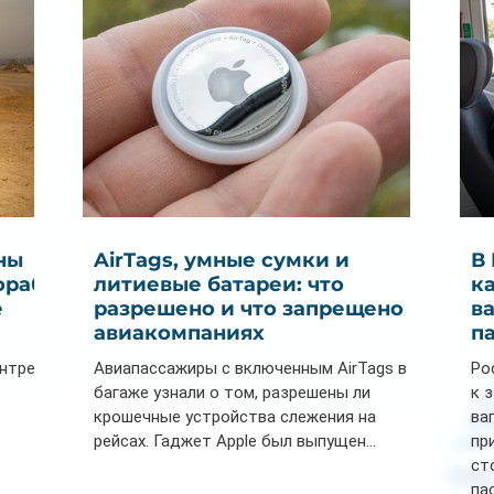
ны
AirTags, умные сумки и
В
ораб
литиевые батареи: что
к
е
разрешено и что запрещено в
в
авиакомпаниях
п
ентре
Авиапассажиры с включенным AirTags в
Ро
багаже узнали о том, разрешены ли
к 
крошечные устройства слежения на
ва
рейсах. Гаджет Apple был выпущен...
пр
ст
па