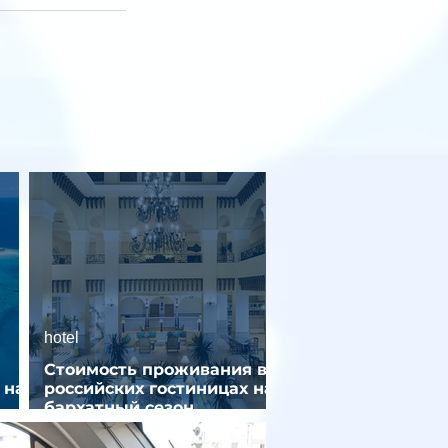
hotel
Стоимость проживания в
 на
российских гостиницах на
бархатный сезон
снизилась на 9%