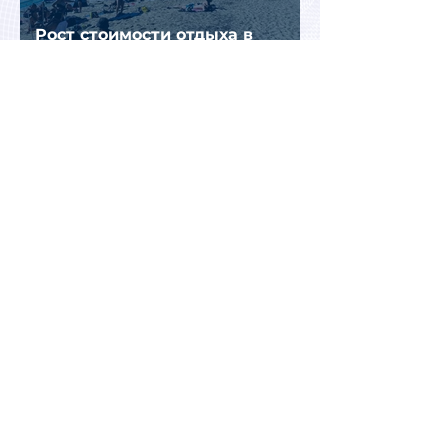
Рост стоимости отдыха в
Турции меняет предпочтения
туристов
Перед Кипром вновь возникла
угроза прекращения
паромного сообщения с
Грецией