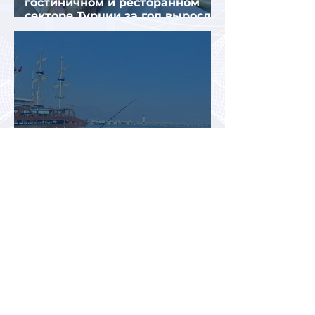
гостиничном и ресторанном
секторе Турции за год выросли
почти на 32%
Турция рискует завершить
туристический сезон ниже
ожиданий из-за роста цен и
снижения спроса