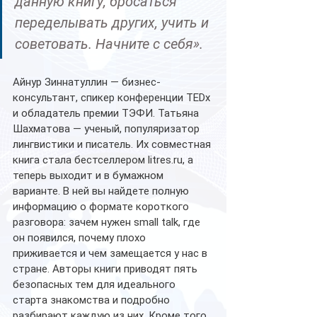
данную книгу, бросаться 
переделывать других, учить и 
советовать. Начните с себя».
Айнур Зиннатуллин — бизнес-
консультант, спикер конференции TEDx 
и обладатель премии ТЭФИ. Татьяна 
Шахматова — ученый, популяризатор 
лингвистики и писатель. Их совместная 
книга стала бестселлером litres.ru, а 
теперь выходит и в бумажном 
варианте. В ней вы найдете полную 
информацию о формате короткого 
разговора: зачем нужен small talk, где 
он появился, почему плохо 
приживается и чем замещается у нас в 
стране. Авторы книги приводят пять 
безопасных тем для идеального 
старта знакомства и подробно 
разбирают каждую из них. Кроме того, 