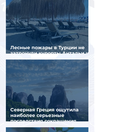
Лесные пожары в Турции не
затронули курорты Антальи и
Муглы
Северная Греция ощутила
наиболее серьезные
последствия сокращения
турпотока из России