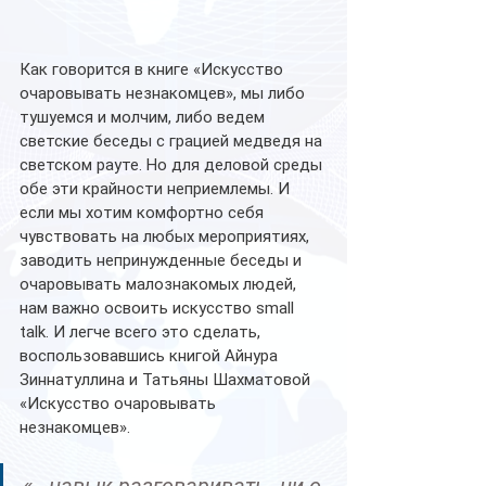
Как говорится в книге «Искусство 
очаровывать незнакомцев», мы либо 
тушуемся и молчим, либо ведем 
светские беседы с грацией медведя на 
светском рауте. Но для деловой среды 
обе эти крайности неприемлемы. И 
если мы хотим комфортно себя 
чувствовать на любых мероприятиях, 
заводить непринужденные беседы и 
очаровывать малознакомых людей, 
нам важно освоить искусство small 
talk. И легче всего это сделать, 
воспользовавшись книгой Айнура 
Зиннатуллина и Татьяны Шахматовой 
«Искусство очаровывать 
незнакомцев».
«...навык разговаривать „ни о 