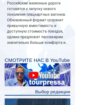
Российские железные дороги
готовятся к запуску нового
поколения плацкартных вагонов.
Обновленный формат сохранит
привычную вместимость и
доступную стоимость поездок,
однако предложит пассажирам
значительно больше комфорта и
личного пространства. Серийное
производство новых вагонов
планируется начать в 2027 году.
СМОТРИТЕ НАС В YouTube
Одним из главных нововведений
станут индивидуальные шторки у
каждого спального места. Они
позволят пассажирам закрыть свою
полку во время сна или отдыха,
Выбор редакции
создав ощуще