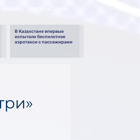
RAILWAYS
КОНТАКТЫ
О НАС
В Казахстане впервые
испытали беспилотное
аэротакси с пассажирами
:
три»