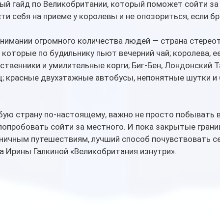
ый гайд по Великобритании, который поможет сойти за 
сти себя на приеме у королевы и не опозориться, если б
нимании огромного количества людей — страна стереот
 которые по будильнику пьют вечерний чай; королева, ее
твенники и умилительные корги; Биг-Бен, Лондонский Та
ц; красные двухэтажные автобусы, непонятные шутки и
ую страну по-настоящему, важно не просто побывать в 
 попробовать сойти за местного. И пока закрытые грани
ничным путешествиям, лучший способ почувствовать се
а Ирины Галкиной «Великобритания изнутри».