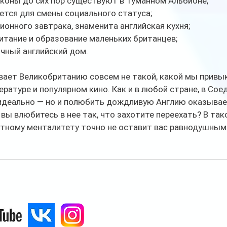
аконы до сих пор существуют в Туманном Альбионе;
ется для смены социального статуса;
ионного завтрака, знаменита английская кухня;
итание и образование маленьких британцев;
чный английский дом.
ает Великобританию совсем не такой, какой мы привык
ратуре и популярном кино. Как и в любой стране, в Сое
 идеально — но и полюбить дождливую Англию оказывае
 вы влюбитесь в нее так, что захотите переехать? В так
стному менталитету точно не оставит вас равнодушным