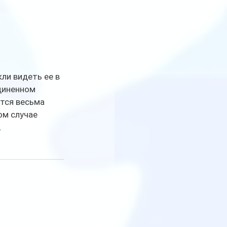
ли видеть ее в 
диненном 
тся весьма 
ом случае 
.