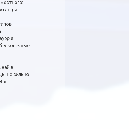
местного: 
ританцы 
ипов. 
 
уэр и 
 бесконечные 
ней в 
цы не сильно 
бя 