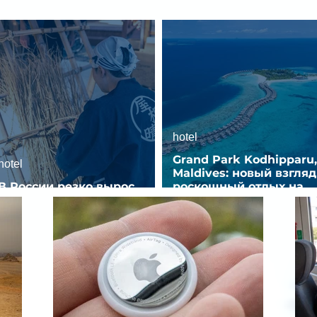
hotel
Grand Park Kodhipparu,
hotel
Maldives: новый взгляд
В России резко вырос
роскошный отдых на
спрос на отели без звезд
Мальдивах