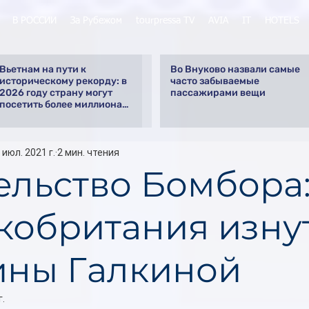
В РОССИИ
За Рубежом
tourpressa TV
AVIA
IT
HOTELS
Вьетнам на пути к
Во Внуково назвали самые
историческому рекорду: в
часто забываемые
2026 году страну могут
пассажирами вещи
посетить более миллиона
российских туристов
 июл. 2021 г.
2 мин. чтения
ельство Бомбора
кобритания изну
ины Галкиной
г.