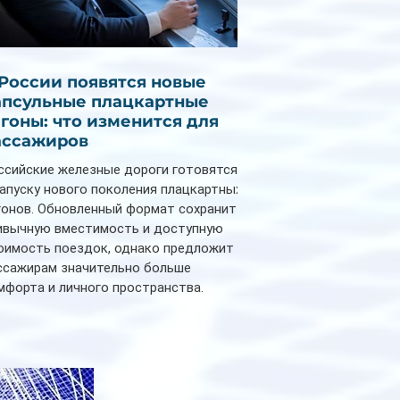
 России появятся новые
апсульные плацкартные
агоны: что изменится для
ассажиров
ссийские железные дороги готовятся
запуску нового поколения плацкартных
гонов. Обновленный формат сохранит
ивычную вместимость и доступную
оимость поездок, однако предложит
ссажирам значительно больше
мфорта и личного пространства.
рийное производство новых вагонов
анируется начать в 2027 году. Одним из
авных нововведений станут
дивидуальные шторки у каждого
ального места. Они позволят