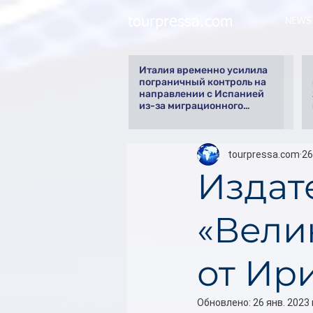
tourpressa.com
NEWS
Италия временно усилила
пограничный контроль на
направлении с Испанией
из-за миграционного
кризиса
tourpressa.com
26
Издат
«Вели
от Ир
Обновлено:
26 янв. 2023 