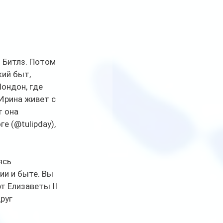
 Битлз. Потом 
ий быт, 
ондон, где 
Ирина живет с 
 она 
 (@tulipday), 
ясь 
и и быте. Вы 
 Елизаветы II 
руг 