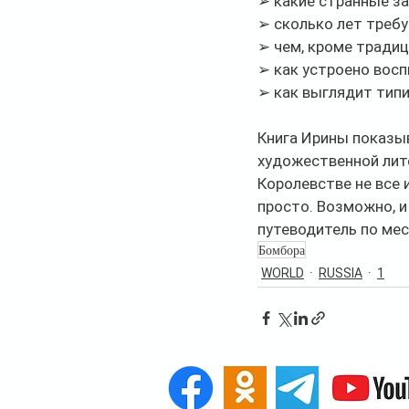
➢ какие странные з
➢ сколько лет требу
➢ чем, кроме традиц
➢ как устроено восп
➢ как выглядит типи
Книга Ирины показыв
художественной лите
Королевстве не все
просто. Возможно, и
путеводитель по ме
Бомбора
WORLD
RUSSIA
1