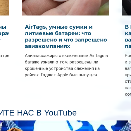
ны
AirTags, умные сумки и
В
ораб
литиевые батареи: что
к
е
разрешено и что запрещено в
в
авиакомпаниях
п
ентре
Авиапассажиры с включенным AirTags в
Ро
багаже узнали о том, разрешены ли
к 
крошечные устройства слежения на
ва
рейсах. Гаджет Apple был выпущен...
пр
ст
па
ко
Се
пл
ТЕ НАС В YouTube
гл
ин
сп