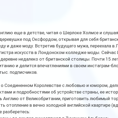
нглию еще в детстве, читая о Шерлоке Холмсе и слушая
деревушке под Оксфордом, открывая для себя британск
еду и даже моду. Встретив будущего мужа, переехала в Л
гистра искусств в Лондонском колледже моды. Сейчас 
деревне недалеко от британской столицы. Почти 15 лет
танию и делится впечатлениями в своем инстаграм-блоге
тыс. подписчиков.
 о Соединенном Королевстве с любовью и юмором, дел
ами и подробностями об устройстве страны, ее истори
ть Англию от Великобритании, приготовить любимый торт
ть отопление в вечно холодной английской квартире (вд
е разберетесь: