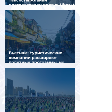
Таксисты Аланьи
проголосовали против Uber и
Yandex Go
Вьетнам: туристические
компании расширяют
полетные программы, но
избегают прежних ошибок