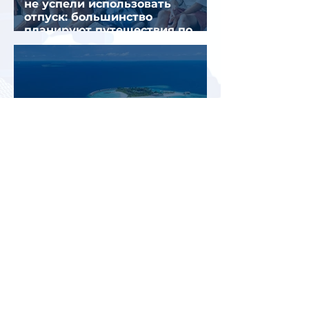
не успели использовать
отпуск: большинство
планируют путешествия по
стране
Grand Park Kodhipparu,
Maldives: новый взгляд на
роскошный отдых на
Мальдивах