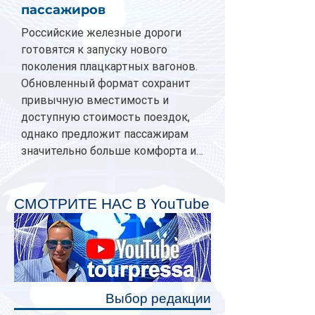
пассажиров
Российские железные дороги
готовятся к запуску нового
поколения плацкартных вагонов.
Обновленный формат сохранит
привычную вместимость и
доступную стоимость поездок,
однако предложит пассажирам
значительно больше комфорта и
личного пространства. Серийное
производство новых вагонов
планируется начать в 2027 году.
СМОТРИТЕ НАС В YouTube
Одним из главных нововведений
станут индивидуальные шторки у
каждого спального места. Они
позволят пассажирам закрыть свою
полку во время сна или отдыха,
Выбор редакции
создав ощуще