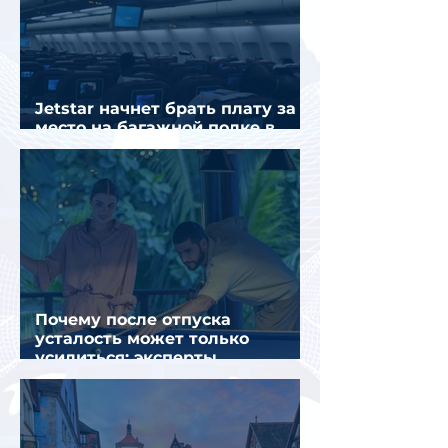
Jetstar начнет брать плату за
место на багажной полке в
салоне самолета
Почему после отпуска
усталость может только
усилиться: эксперты
объяснили причины