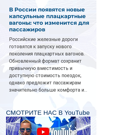
В России появятся новые
капсульные плацкартные
вагоны: что изменится для
пассажиров
Российские железные дороги
готовятся к запуску нового
поколения плацкартных вагонов.
Обновленный формат сохранит
привычную вместимость и
доступную стоимость поездок,
однако предложит пассажирам
значительно больше комфорта и
личного пространства. Серийное
производство новых вагонов
планируется начать в 2027 году.
СМОТРИТЕ НАС В YouTube
Одним из главных нововведений
станут индивидуальные шторки у
каждого спального места. Они