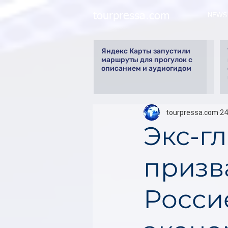
tourpressa.com
NEWS
Яндекс Карты запустили
маршруты для прогулок с
описанием и аудиогидом
tourpressa.com
24
Экс-г
призв
Росси