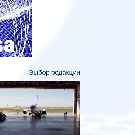
емя сна или отдыха, создав ощуще
Выбор редакции