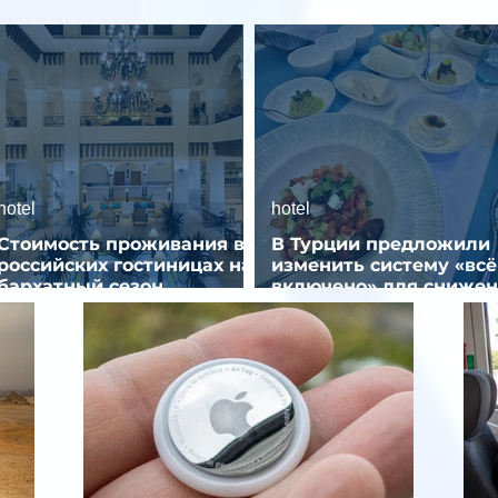
hotel
hotel
Стоимость проживания в
В Турции предложили
российских гостиницах на
изменить систему «всё
бархатный сезон
включено» для сниже
снизилась на 9%
стоимости отдыха