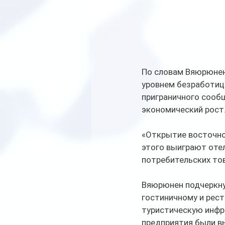
По словам Вяюрюнен
уровнем безработицы
приграничного сооб
экономический рост
«Открытие восточно
этого выиграют отел
потребительских тов
Вяюрюнен подчеркнул
гостиничному и рест
туристическую инфр
предприятия были вы