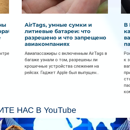
ны
AirTags, умные сумки и
В
ораб
литиевые батареи: что
к
е
разрешено и что запрещено в
в
авиакомпаниях
п
ентре
Авиапассажиры с включенным AirTags в
Ро
багаже узнали о том, разрешены ли
к 
крошечные устройства слежения на
ва
рейсах. Гаджет Apple был выпущен...
пр
ст
па
ко
Се
пл
ТЕ НАС В YouTube
гл
ин
сп
па