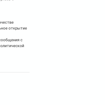
 
честве 
ьное открытие 
сообщения с 
политической 