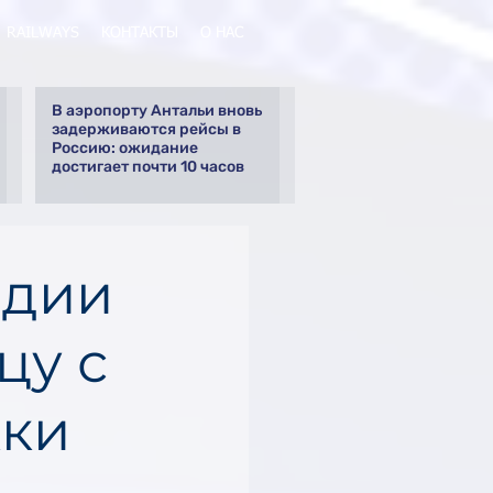
RAILWAYS
КОНТАКТЫ
О НАС
В аэропорту Антальи вновь
задерживаются рейсы в
Россию: ожидание
достигает почти 10 часов
ндии
цу с
жки