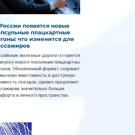
 России появятся новые
апсульные плацкартные
агоны: что изменится для
ассажиров
ссийские железные дороги готовятся
запуску нового поколения плацкартных
гонов. Обновленный формат сохранит
ивычную вместимость и доступную
оимость поездок, однако предложит
ссажирам значительно больше
мфорта и личного пространства.
рийное производство новых вагонов
анируется начать в 2027 году. Одним из
авных нововведений станут
дивидуальные шторки у каждого
ального места. Они позволят
ссажирам закрыть свою полку во