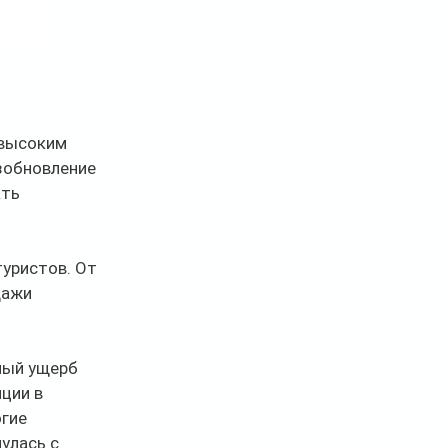
высоким 
зобновление 
ть 
уристов. От 
дажи 
ный ущерб 
ции в 
гие 
улась с 