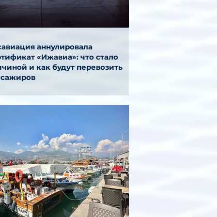
савиация аннулировала
ртификат «Ижавиа»: что стало
ичиной и как будут перевозить
ссажиров