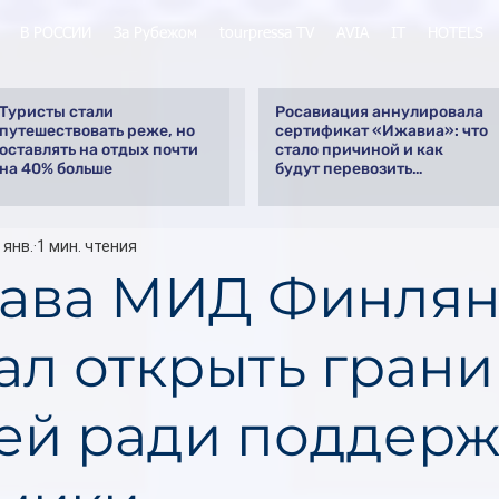
В РОССИИ
За Рубежом
tourpressa TV
AVIA
IT
HOTELS
Туристы стали
Росавиация аннулировала
путешествовать реже, но
сертификат «Ижавиа»: что
оставлять на отдых почти
стало причиной и как
на 40% больше
будут перевозить
пассажиров
 янв.
1 мин. чтения
лава МИД Финля
ал открыть грани
ей ради поддер