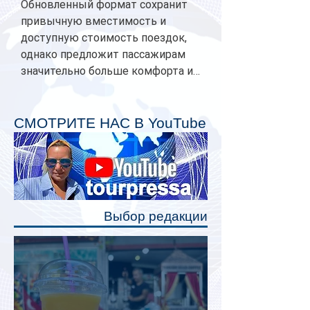
Обновленный формат сохранит
привычную вместимость и
доступную стоимость поездок,
однако предложит пассажирам
значительно больше комфорта и
личного пространства. Серийное
производство новых вагонов
планируется начать в 2027 году.
СМОТРИТЕ НАС В YouTube
Одним из главных нововведений
станут индивидуальные шторки у
каждого спального места. Они
позволят пассажирам закрыть свою
полку во время сна или отдыха,
Выбор редакции
создав ощуще