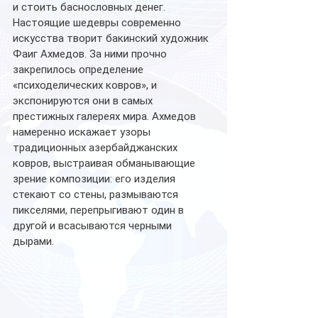
и стоить баснословных денег. 
Настоящие шедевры современно 
искусства творит бакинский художник 
Фаиг Ахмедов. За ними прочно 
закрепилось определение 
«психоделических ковров», и 
экспонируются они в самых 
престижных галереях мира. Ахмедов 
намеренно искажает узоры 
традиционных азербайджанских 
ковров, выстраивая обманывающие 
зрение композиции: его изделия 
стекают со стены, размываются 
пикселями, перепрыгивают один в 
другой и всасываются черными 
дырами.  