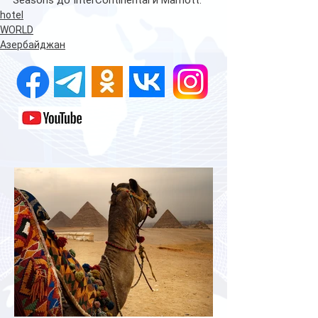
Seasons до InterContinental и Marriott.
hotel
WORLD
Азербайджан