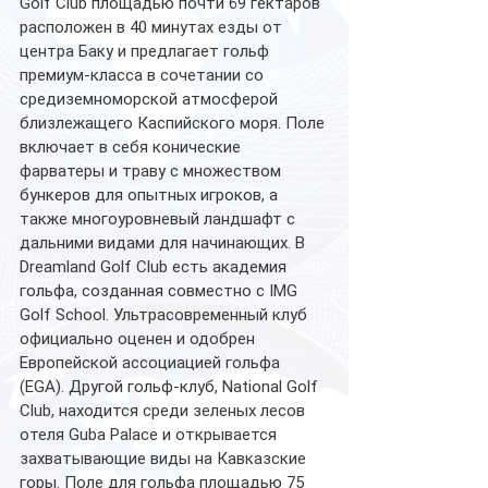
Golf Club площадью почти 69 гектаров 
расположен в 40 минутах езды от 
центра Баку и предлагает гольф 
премиум-класса в сочетании со 
средиземноморской атмосферой 
близлежащего Каспийского моря. Поле 
включает в себя конические 
фарватеры и траву с множеством 
бункеров для опытных игроков, а 
также многоуровневый ландшафт с 
дальними видами для начинающих. В 
Dreamland Golf Club есть академия 
гольфа, созданная совместно с IMG 
Golf School. Ультрасовременный клуб 
официально оценен и одобрен 
Европейской ассоциацией гольфа 
(EGA). Другой гольф-клуб, National Golf 
Club, находится среди зеленых лесов 
отеля Guba Palace и открывается 
захватывающие виды на Кавказские 
горы. Поле для гольфа площадью 75 