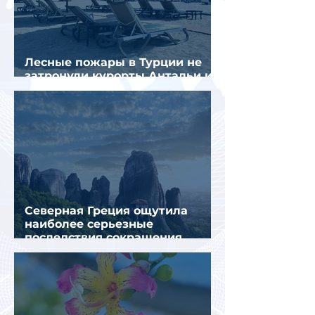
Лесные пожары в Турции не
затронули курорты Антальи и
Муглы
Северная Греция ощутила
наиболее серьезные
последствия сокращения
турпотока из России