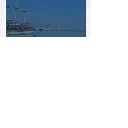
Турция рискует завершить
туристический сезон ниже
ожиданий из-за роста цен и
снижения спроса
Турция рассматривает скидки
для российских туристов для
поддержки спроса