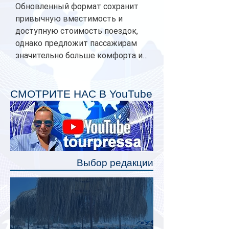
Обновленный формат сохранит
привычную вместимость и
доступную стоимость поездок,
однако предложит пассажирам
значительно больше комфорта и
личного пространства. Серийное
производство новых вагонов
планируется начать в 2027 году.
СМОТРИТЕ НАС В YouTube
Одним из главных нововведений
станут индивидуальные шторки у
каждого спального места. Они
позволят пассажирам закрыть свою
полку во время сна или отдыха,
Выбор редакции
создав ощуще