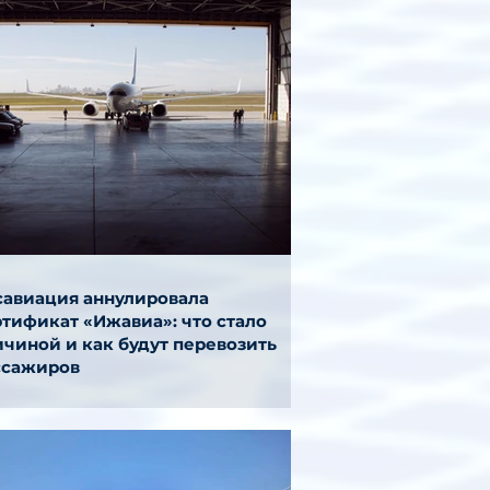
савиация аннулировала
ртификат «Ижавиа»: что стало
ичиной и как будут перевозить
ссажиров