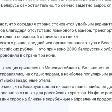
 Беларусь самостоятельно, то сейчас заметно вырос сп
ют, что соседняя страна становится удобным вариант
ов благодаря отсутствию языкового барьера, транспор
нительно невысокой стоимости отдыха.
ского рынка, средний чек организованного тура в Бела
оссийских рублей — это примерно 2800 белорусских рубл
роводили в стране три ночи.
ыхающих пришелся на Минскую область. Большинство 
тправлялись на отдых парами, а наиболее популярным в
етырехзвездочные отели.
чают, что Беларусь вошла в число стран с наиболее до
ванного отдыха для российских туристов. На фоне рост
дки спрос на ближние зарубежные направления продол