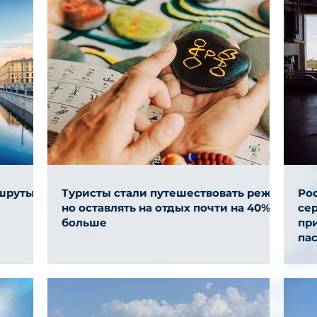
ршруты
Туристы стали путешествовать реже,
Ро
но оставлять на отдых почти на 40%
се
больше
пр
па