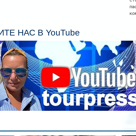
ст
па
ко
Се
пл
ТЕ НАС В YouTube
гл
ин
сп
па
вр