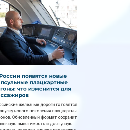
популярные отели
 России появятся новые
апсульные плацкартные
агоны: что изменится для
ассажиров
ссийские железные дороги готовятся
запуску нового поколения плацкартных
гонов. Обновленный формат сохранит
ивычную вместимость и доступную