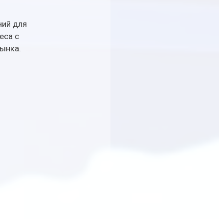
ий для 
еса с 
ынка.