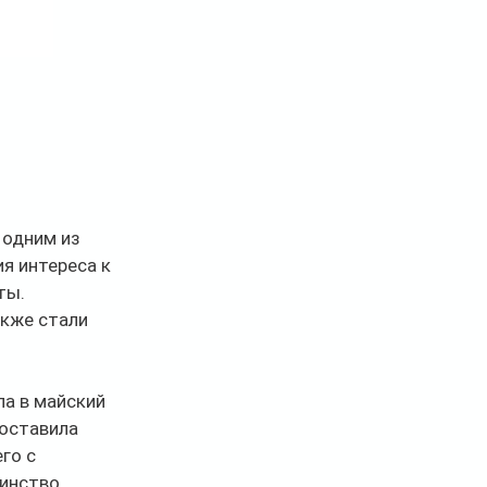
 одним из 
я интереса к 
ты.
кже стали 
а в майский 
оставила 
го с 
инство 