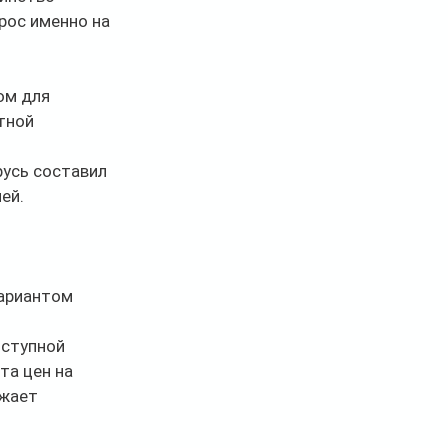
рос именно на 
ом для 
тной 
русь составил 
ей. 
ариантом 
ступной 
а цен на 
жает 