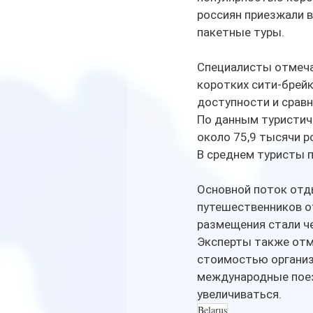
россиян приезжали в
пакетные туры.
Специалисты отмеча
коротких сити-брейк
доступности и срав
По данным туристиче
около 75,9 тысячи р
В среднем туристы п
Основной поток отд
путешественников о
размещения стали ч
Эксперты также отме
стоимостью организо
международные поез
увеличиваться.
Belarus