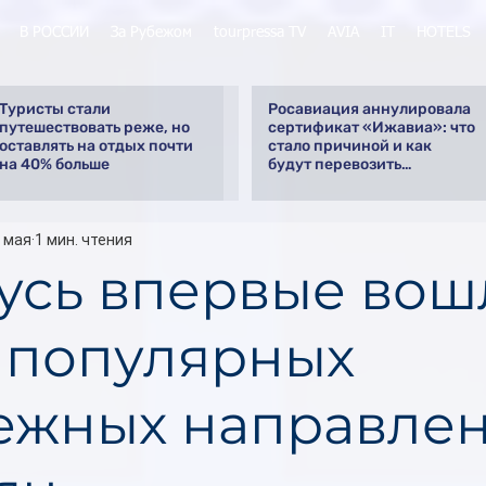
В РОССИИ
За Рубежом
tourpressa TV
AVIA
IT
HOTELS
Туристы стали
Росавиация аннулировала
путешествовать реже, но
сертификат «Ижавиа»: что
оставлять на отдых почти
стало причиной и как
на 40% больше
будут перевозить
пассажиров
 мая
1 мин. чтения
усь впервые вош
0 популярных
ежных направлен