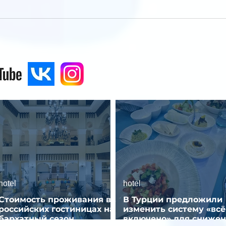
hotel
hotel
Стоимость проживания в
В Турции предложили
российских гостиницах на
изменить систему «всё
бархатный сезон
включено» для сниже