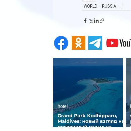
WORLD
RUSSIA
1
hotel
Grand Park Kodhipparu,
Maldives: новый взгляд на
роскошный отдых на