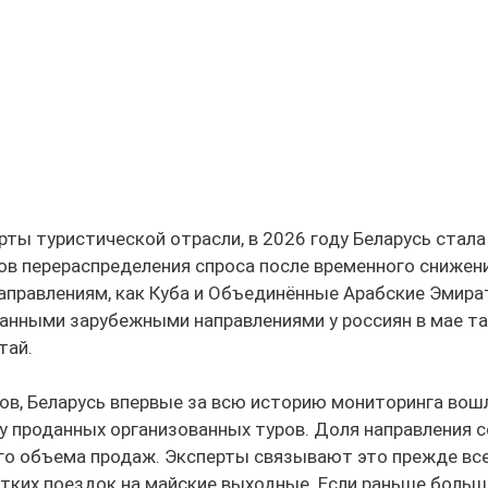
ты туристической отрасли, в 2026 году Беларусь стала
в перераспределения спроса после временного снижени
аправлениям, как Куба и Объединённые Арабские Эмира
анными зарубежными направлениями у россиян в мае та
тай.
в, Беларусь впервые за всю историю мониторинга вошл
у проданных организованных туров. Доля направления с
го объема продаж. Эксперты связывают это прежде все
тких поездок на майские выходные. Если раньше больш