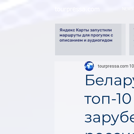
tourpressa.com
NEWS
Яндекс Карты запустили
маршруты для прогулок с
описанием и аудиогидом
tourpressa.com
10
Белар
топ-1
заруб