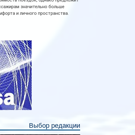
оимость поездок, однако предложит
ссажирам значительно больше
мфорта и личного пространства.
рийное производство новых вагонов
анируется начать в 2027 году. Одним из
авных нововведений станут
дивидуальные шторки у каждого
ального места. Они позволят
ссажирам закрыть свою полку во
емя сна или отдыха, создав ощуще
Выбор редакции