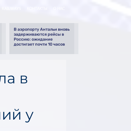
RAILWAYS
КОНТАКТЫ
О НАС
В аэропорту Антальи вновь
задерживаются рейсы в
Россию: ожидание
достигает почти 10 часов
ла в
ий у