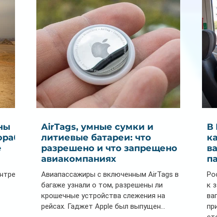
снизилась на 9%
стоимости отдыха
ны
AirTags, умные сумки и
В
ораб
литиевые батареи: что
к
е
разрешено и что запрещено в
в
авиакомпаниях
п
ентре
Авиапассажиры с включенным AirTags в
Ро
багаже узнали о том, разрешены ли
к 
крошечные устройства слежения на
ва
рейсах. Гаджет Apple был выпущен...
пр