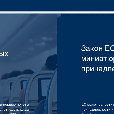
Закон ЕС
ных
миниатю
принадл
ои первые полеты
ЕС может запрети
нет годом, когда
принадлежности и