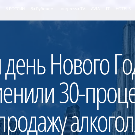
В РОССИИ
За Рубежом
tourpressa TV
AVIA
IT
HOTELS
 день Нового Го
менили 30-проц
 продажу алкогол