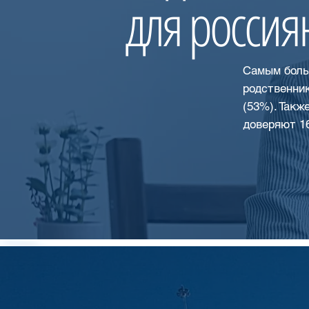
для россия
Самым боль
родственни
(53%). Такж
доверяют 1