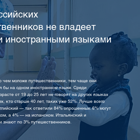
ссийских
венников не владеет
и иностранными языками
о чем моложе путешественники, тем чаще они
я бы на одном иностранном языке. Среди
расте от 19 до 25 лет не говорят на других языках
ех, кто старше 40 лет, таких уже 52%.
Лучше всего
глийский — так ответили 84% опрошенных. 6% могут
ком, а 4% — на испанском. Итальянский и
и знают по 3% путешественников.