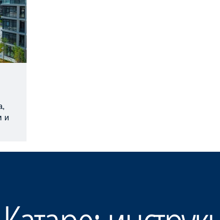
а,
м и