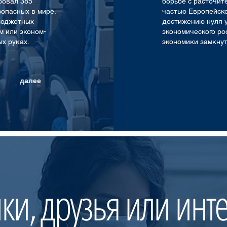
ировал 385
борьбе с расточит
опасных в мире.
частью Европейско
бюджетных
достижению нуля у
м или эконом-
экономического ро
ых руках.
экономики замкнут
далее
и, друзья или инте