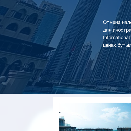
Отмена нало
для иностра
Internation
ценах бутыл