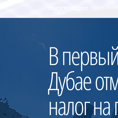
tourpressa.com
NEWS
В первый
Дубае от
налог на