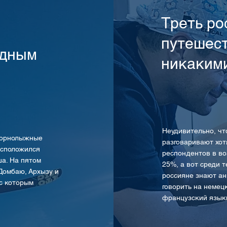
Треть ро
путешест
одным
никаким
Неудивительно, чт
 горнолыжные
разговаривают хот
асположился
респондентов в воз
а. На пятом
25%, а вот среди т
Домбаю, Архызу и
россияне знают ан
с которым
говорить на немец
французский язык