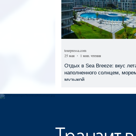
tourpressa.com
25 мая
1 мин. чтения
Отдых в Sea Breeze: вкус лет
наполненного солнцем, море
музыкой