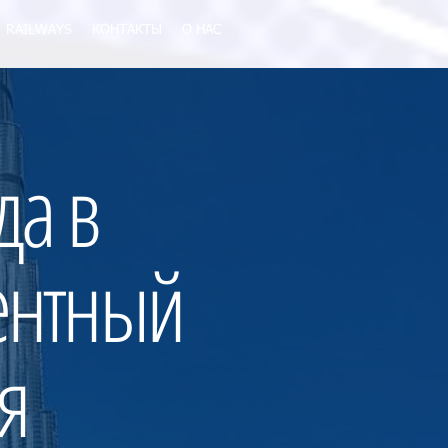
RAILWAYS
КОНТАКТЫ
О НАС
да в
ентный
я