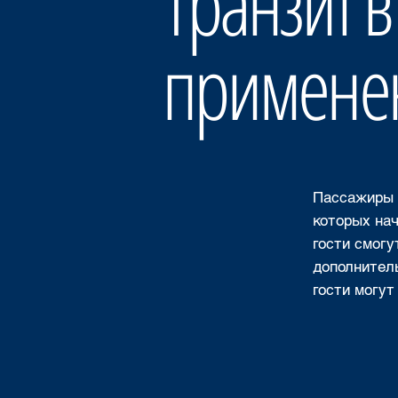
Транзит в
примене
Пассажиры Q
которых нач
гости смогу
дополнитель
гости могут