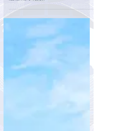
tourpressa.com
17 сент. 2024 г.
2 мин. чтения
Производитель канатных дорог
«РУСЛЕТ» и Московский Политех
создадут систему городского
канатного такси