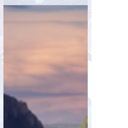
tourpressa.com
31 мая 2024 г.
1 мин. чтения
Волна изъятия загранпаспортов при
выезде россиян из РФ приобрела
угрожающий характер