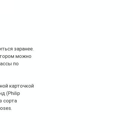
иться заранее. 
отором можно 
ассы по 
ной карточкой 
 (Philip 
 сорта 
oses.