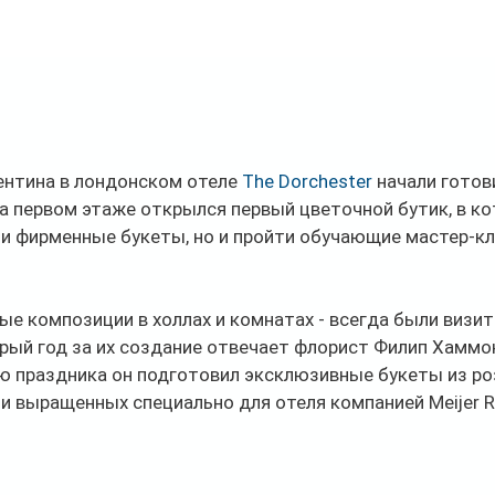
ентина в лондонском отеле 
The Dorchester
 начали готов
на первом этаже открылся первый цветочной бутик, в к
и фирменные букеты, но и пройти обучающие мастер-кл
е композиции в холлах и комнатах - всегда были визит
орый год за их создание отвечает флорист Филип Хаммонд
ю праздника он подготовил эксклюзивные букеты из роз
и выращенных специально для отеля компанией Meijer R