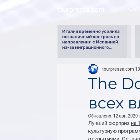
tourpressa.com
NEWS
Италия временно усилила
пограничный контроль на
направлении с Испанией
из-за миграционного
кризиса
tourpressa.com
13
The Do
всех 
Обновлено:
12 авг. 2020 г
Лучший сюрприз 
на 
культурную програм
открытиями. Остано