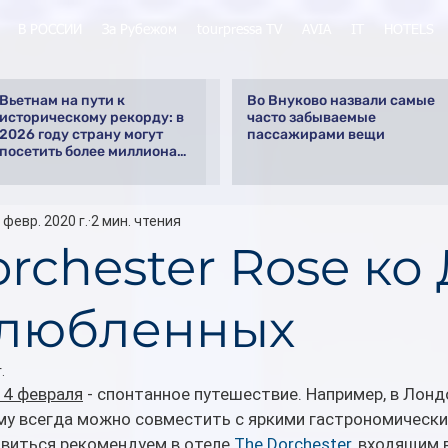
В РОССИИ
За Рубежом
tourpressa TV
AVIA
IT
HOTELS
Вьетнам на пути к
Во Внуково назвали самые
историческому рекорду: в
часто забываемые
2026 году страну могут
пассажирами вещи
посетить более миллиона
российских туристов
 февр. 2020 г.
2 мин. чтения
rchester Rose ко
влюбленных
.
14 февраля
 - спонтанное путешествие. Например, в Лондо
му всегда можно совместить с яркими гастрономически
виться рекомендуем в отеле 
The Dorchester
, входящим в