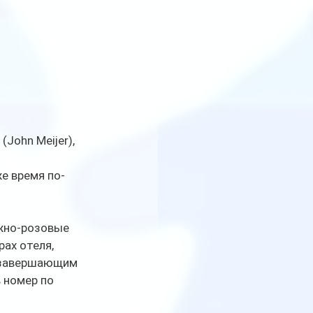
John Meijer), 
же время по-
жно-розовые 
ах отеля, 
 завершающим 
в номер по 