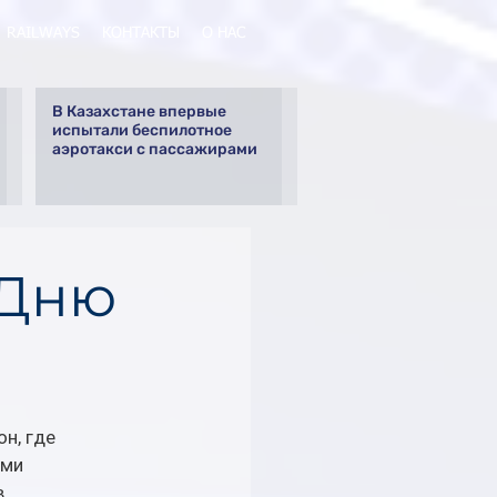
RAILWAYS
КОНТАКТЫ
О НАС
В Казахстане впервые
испытали беспилотное
аэротакси с пассажирами
 Дню
н, где 
ми 
 