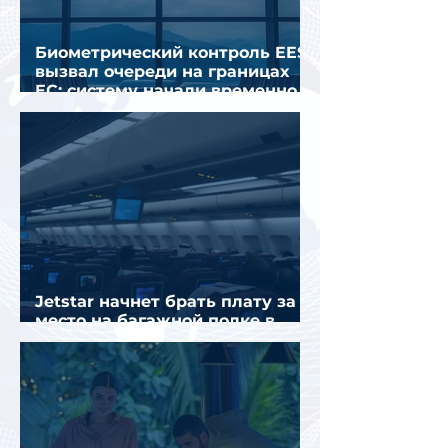
Биометрический контроль EES
вызвал очереди на границах
ЕС: систему начали временно
отключать
Jetstar начнет брать плату за
место на багажной полке в
салоне самолета