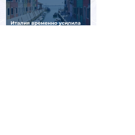
Италия временно усилила
пограничный контроль на
направлении с Испанией из-за
миграционного кризиса
Вьетнам на пути к
историческому рекорду: в 2026
году страну могут посетить
более миллиона российских
туристов