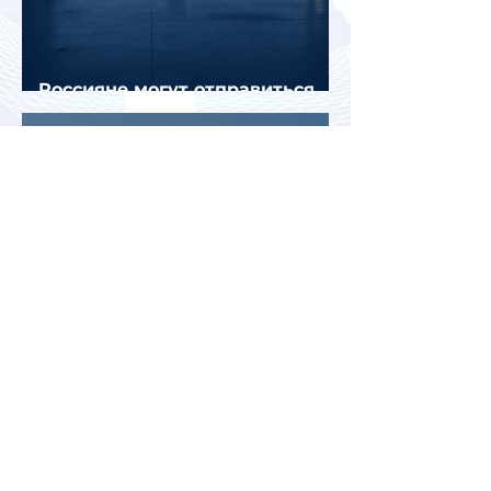
Россияне могут отправиться
прямыми рейсами в 34 страны
Белоруссия и Казахстан стали
лидерами среди зарубежных
направлений для летнего
отдыха россиян