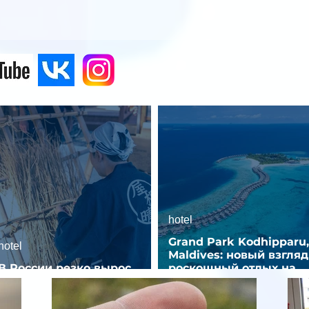
hotel
Grand Park Kodhipparu,
hotel
Maldives: новый взгляд
В России резко вырос
роскошный отдых на
спрос на отели без звезд
Мальдивах