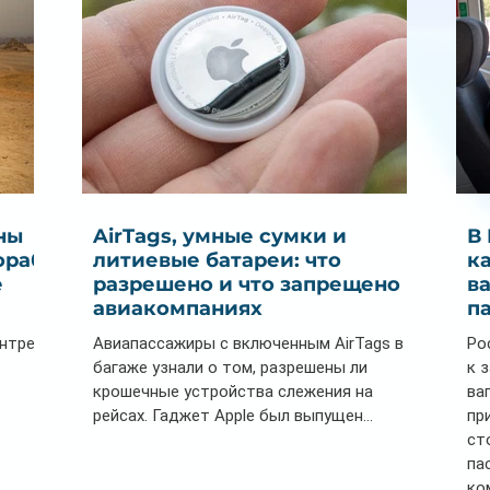
ны
AirTags, умные сумки и
В
ораб
литиевые батареи: что
к
е
разрешено и что запрещено в
в
авиакомпаниях
п
ентре
Авиапассажиры с включенным AirTags в
Ро
багаже узнали о том, разрешены ли
к 
крошечные устройства слежения на
ва
рейсах. Гаджет Apple был выпущен...
пр
ст
па
ко