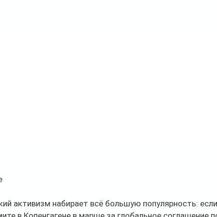
e 
ий активизм набирает всё большую популярность: если 
те в Копенгагене в марше за глобальное соглашение п