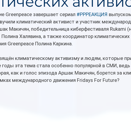
тических активис
е Greenpeace завершает сериал 
#РРРЕАКЦИЯ
 выпуском
звучили климатический активист и участник международ
Аршак Макичян, победительница киберфестиваля Rukami (
 Полина Халявина, а также координатор климатических
ия Greenpeace Полина Каркина.
вящён климатическому активизму и людям, которые пр
е годы эта тема стала особенно популярной в СМИ, ведь
торая, как и голос эпизода Аршак Макичян, борется за к
мках международного движения Fridays For Future?