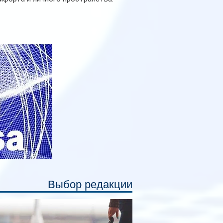
рийное производство новых вагонов
анируется начать в 2027 году. Одним из
авных нововведений станут
дивидуальные шторки у каждого
ального места. Они позволят
ссажирам закрыть свою полку во
емя сна или отдыха, создав ощуще
Выбор редакции