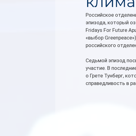
клима
Российское отделени
эпизода, который о
Fridays For Future 
«выбор Greenpeace»)
российского отделен
Седьмой эпизод пос
участие. В последни
о Грете Тунберг, ко
справедливость в ра