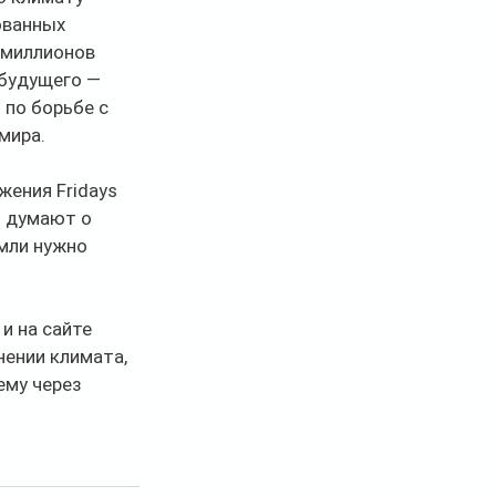
ованных 
 миллионов 
будущего — 
по борьбе с 
мира.
ения Fridays 
и думают о 
мли нужно 
и на сайте 
ении климата, 
ему через 