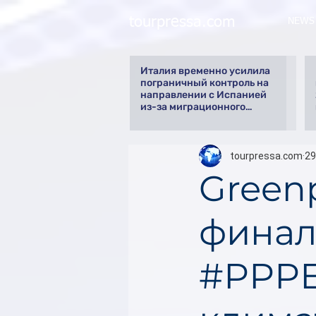
tourpressa.com
NEWS
Италия временно усилила
пограничный контроль на
направлении с Испанией
из-за миграционного
кризиса
tourpressa.com
29
Green
финал
#РРР