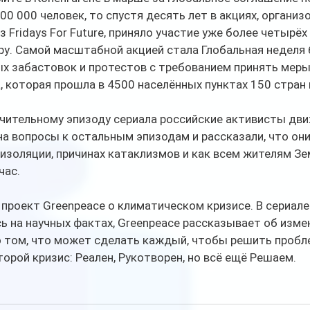
00 000 человек, то спустя десять лет в акциях, организ
Fridays For Future, приняло участие уже более четырёх
ру. Самой масштабной акцией стала Глобальная неделя 
 забастовок и протестов с требованием принять меры 
 которая прошла в 4500 населённых пунктах 150 стран 
чительному эпизоду сериала российские активисты движ
 на вопросы к остальным эпизодам и рассказали, что он
золяции, причинах катаклизмов и как всем жителям Зе
час.
роект Greenpeace о климатическом кризисе. В сериале 
ь на научных фактах, Greenpeace рассказывает об измен
о том, что может сделать каждый, чтобы решить пробл
торой кризис: Реален, Рукотворен, но всё ещё Решаем. 