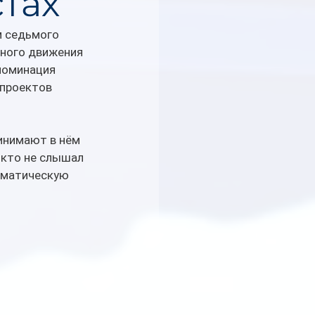
тах
 седьмого 
ного движения 
номинация 
 проектов 
инимают в нём 
 кто не слышал 
лиматическую 