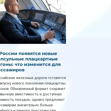
 России появятся новые
апсульные плацкартные
агоны: что изменится для
ассажиров
ссийские железные дороги готовятся
запуску нового поколения плацкартных
гонов. Обновленный формат сохранит
ивычную вместимость и доступную
оимость поездок, однако предложит
ссажирам значительно больше
мфорта и личного пространства.