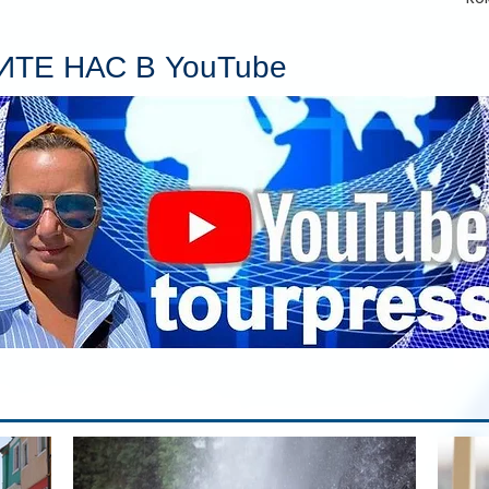
Се
пл
ТЕ НАС В YouTube
гл
ин
сп
па
вр