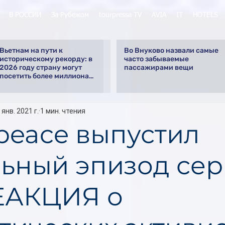
В РОССИИ
За Рубежом
tourpressa TV
AVIA
IT
HOTELS
Вьетнам на пути к
Во Внуково назвали самые
историческому рекорду: в
часто забываемые
2026 году страну могут
пассажирами вещи
посетить более миллиона
российских туристов
 янв. 2021 г.
1 мин. чтения
peace выпустил
ьный эпизод сер
ЕАКЦИЯ о