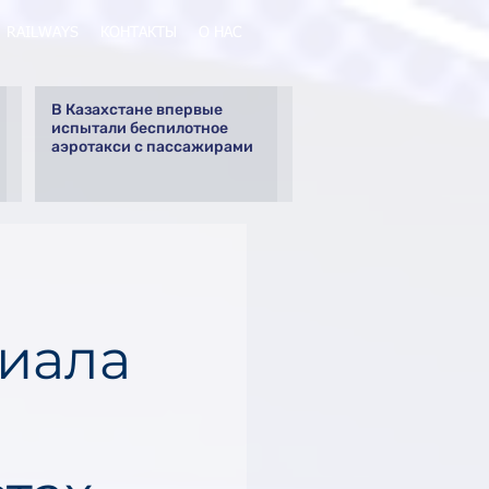
RAILWAYS
КОНТАКТЫ
О НАС
В Казахстане впервые
испытали беспилотное
аэротакси с пассажирами
иала