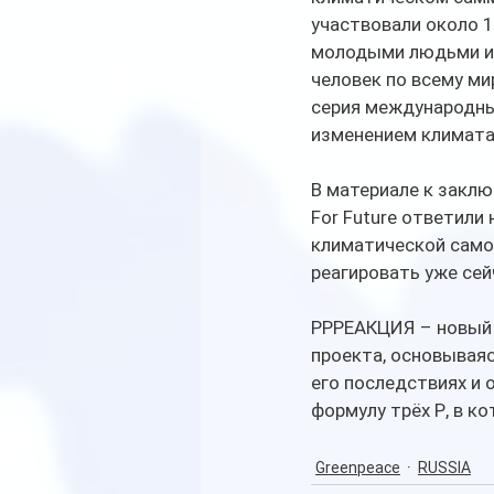
участвовали около 1
молодыми людьми из 
человек по всему ми
серия международных
изменением климата,
В материале к заклю
For Future ответили
климатической самои
реагировать уже сей
РРРЕАКЦИЯ – новый п
проекта, основываяс
его последствиях и 
формулу трёх Р, в ко
Greenpeace
RUSSIA