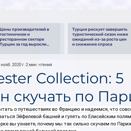
В РОССИИ
За Рубежом
tourpressa TV
AVIA
IT
HOTELS
Цены производителей в
Турция рискует завершить
гостиничном и
туристический сезон ниже
ресторанном секторе
ожиданий из-за роста цен
Турции за год выросли
и снижения спроса
почти на 32%
 нояб. 2020 г.
2 мин. чтения
ster Collection: 5
н скучать по Па
тать о путешествиях во Францию и надеемся, что совс
аться Эйфелевой башней и гулять по Елисейским полям.
рке вы узнаете, почему мы так сильно скучаем по Париж