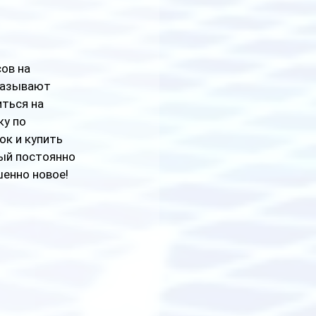
ов на 
называют 
ться на 
у по 
к и купить 
ый постоянно 
шенно новое!