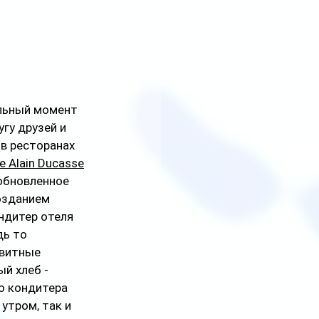
льный момент 
гу друзей и 
 в ресторанах 
ce Alain Ducasse
обновленное 
озданием 
дитер отеля 
дь то 
витные 
й хлеб - 
о кондитера 
утром, так и 