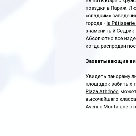
Выпить кофе с круа
поездки в Париж. Лю
«сладким» заведения
города - 
la Pâtisserie
знаменитый 
Седрик 
Абсолютно все изде
когда распродан пос
Захватывающие в
Увидеть панораму л
площадок забитых ту
Plaza Athénée
, може
высочайшего класса,
Avenue Montaigne с 