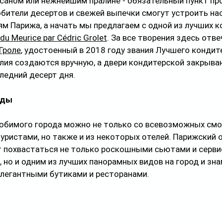
ссаном или нежнейшим пралине - обязательный пункт пр
бители десертов и свежей выпечки смогут устроить на
м Парижа, а начать мы предлагаем с одной из лучших к
 du Meurice par Cédric Grolet
. За все творения здесь отве
Гроле
, удостоенный в 2018 году звания Лучшего кондите
лия создаются вручную, а двери кондитерской закрываю
ледний десерт дня.
иды
юбимого города можно не только со всевозможных смо
ристами, но также и из некоторых отелей. Парижский о
т похвастаться не только роскошными сьютами и серви
 но и одним из лучших панорамных видов на город и зн
элегантными бутиками и ресторанами. 