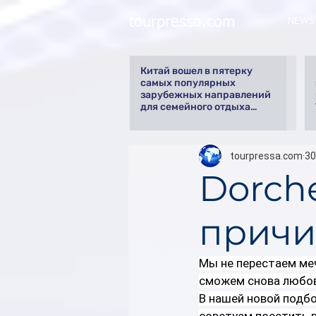
tourpressa.com
NEWS
Китай вошел в пятерку
самых популярных
зарубежных направлений
для семейного отдыха
летом
tourpressa.com
30
Dorche
причи
Мы не перестаем меч
сможем снова любов
В нашей новой подбо