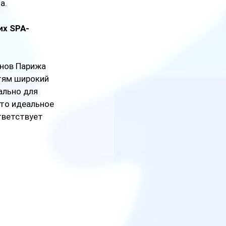
а. 
их SPA-
нов Парижа 
тям широкий 
ально для 
то идеальное 
тветствует 