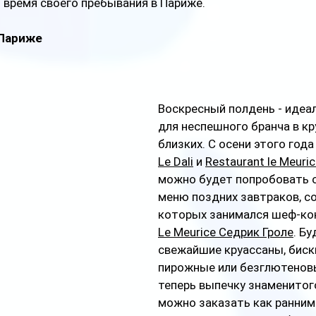
 время своего пребывания в Париже.
 Париже
Воскресный полдень - идеа
для неспешного бранча в кру
близких. С осени этого года
Le Dali
 и 
Restaurant le Meuri
можно будет попробовать 
меню поздних завтраков, с
которых занимался шеф-кон
Le Meurice
Седрик Гроле
. Бу
свежайшие круассаны, биск
пирожные или безглютеновы
теперь выпечку знаменитог
можно заказать как ранним 