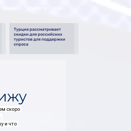
RAILWAYS
КОНТАКТЫ
О НАС
Турция рассматривает
скидки для российских
туристов для поддержки
спроса
рижу
ем скоро 
 
у и что 