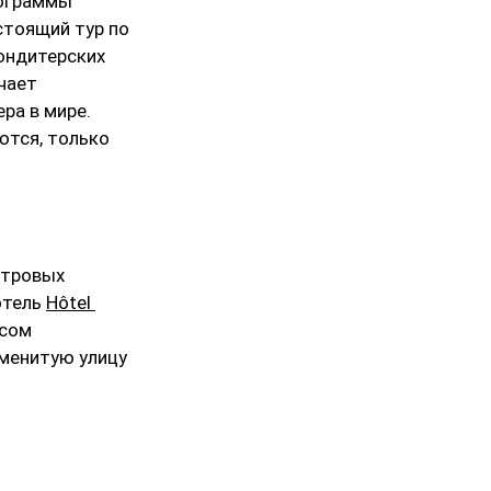
ограммы 
стоящий тур по 
ондитерских 
чает 
ра в мире. 
тся, только 
тровых 
тель 
Hôtel 
сом 
аменитую улицу 