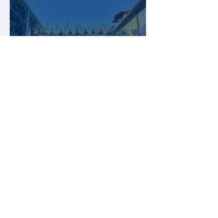
Туристический сезон в Турции
не оправдывает ожиданий
отрасли
Цены на авиабилеты в России
растут, но рост цен
сдерживают зарубежные
конкуренты