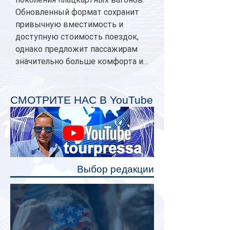
Обновленный формат сохранит
привычную вместимость и
доступную стоимость поездок,
однако предложит пассажирам
значительно больше комфорта и
личного пространства. Серийное
производство новых вагонов
планируется начать в 2027 году.
СМОТРИТЕ НАС В YouTube
Одним из главных нововведений
станут индивидуальные шторки у
каждого спального места. Они
позволят пассажирам закрыть свою
полку во время сна или отдыха,
Выбор редакции
создав ощуще