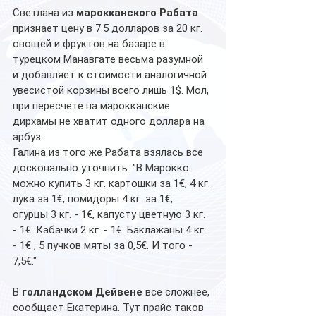
Светлана из 
марокканского Рабата
признает цену в 7.5 долларов за 20 кг. 
овощей и фруктов на базаре в 
турецком Манавгате весьма разумной 
и добавляет к стоимости аналогичной 
увесистой корзины всего лишь 1$. Мол, 
при пересчете на марокканские 
дирхамы не хватит одного доллара на 
арбуз. 
Галина из того же Рабата взялась все 
досконально уточнить: "В Марокко 
можно купить 3 кг. картошки за 1€, 4 кг. 
лука за 1€, помидоры 4 кг. за 1€, 
огурцы 3 кг. - 1€, капусту цветную 3 кг. 
- 1€. Кабачки 2 кг. - 1€. Баклажаны 4 кг. 
- 1€ , 5 пучков мяты за 0,5€. И того - 
7,5€."
В 
голландском Дейвене
 всё сложнее, 
сообщает Екатерина. Тут прайс таков 