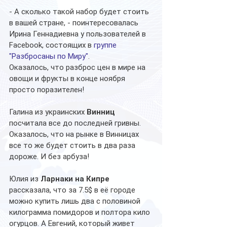
- А сколько такой набор будет стоить 
в вашей стране, - поинтересовалась 
Ирина Геннадиевна у пользователей в 
Facebook, состоящих в 
группе 
"Разбросаны по Миру"
.
Оказалось, что разброс цен в мире на 
овощи и фрукты в конце ноября 
просто поразителен!
Галина из украинских 
Винниц
посчитала все до последней гривны. 
Оказалось, что на рынке в Винницах 
все то же будет стоить в два раза 
дороже. И без арбуза!
Юлия из 
Ларнаки на Кипре
рассказала, что за 7.5$ в её городе 
можно купить лишь два с половиной 
килограмма помидоров и полтора кило 
огурцов. А Евгений, который живет 