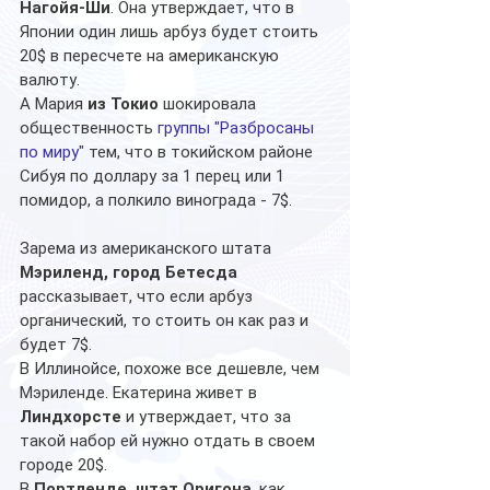
Нагойя-Ши
. Она утверждает, что в 
Японии один лишь арбуз будет стоить 
20$ в пересчете на американскую 
валюту. 
А Мария 
из Токио
 шокировала 
общественность 
группы "Разбросаны 
по миру"
 тем, что в токийском районе 
Сибуя по доллару за 1 перец или 1 
помидор, а полкило винограда - 7$.
Зарема из американского штата 
Мэриленд, город Бетесда
рассказывает, что если арбуз 
органический, то стоить он как раз и 
будет 7$. 
В Иллинойсе, похоже все дешевле, чем 
Мэриленде. Екатерина живет в 
Линдхорсте
 и утверждает, что за 
такой набор ей нужно отдать в своем 
городе 20$. 
В 
Портленде, штат Оригона
, как 