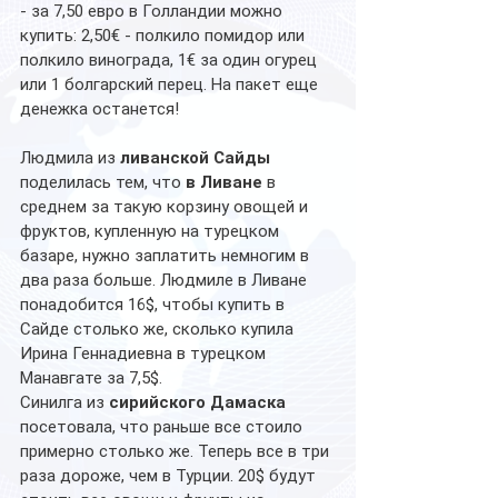
- за 7,50 евро в Голландии можно 
купить: 2,50€ - полкило помидор или 
полкило винограда, 1€ за один огурец 
или 1 болгарский перец. На пакет еще 
денежка останется!
Людмила из 
ливанской Сайды
поделилась тем, что 
в Ливане
 в 
среднем за такую корзину овощей и 
фруктов, купленную на турецком 
базаре, нужно заплатить немногим в 
два раза больше. Людмиле в Ливане 
понадобится 16$, чтобы купить в 
Сайде столько же, сколько купила 
Ирина Геннадиевна в турецком 
Манавгате за 7,5$. 
Синилга из 
сирийского Дамаска
посетовала, что раньше все стоило 
примерно столько же. Теперь все в три 
раза дороже, чем в Турции. 20$ будут 