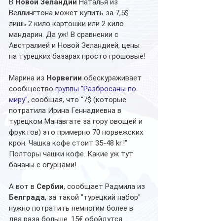
В 
Новой Зеландии
 Наталья из 
Веллингтона может купить за 7,5$ 
лишь 2 кило картошки или 2 кило 
мандарин. Да уж! В сравнении с 
Австралией и Новой Зеландией, цены 
на турецких базарах просто грошовые!
Марина из
 Норвегии
 обескураживает 
сообщество 
группы "Разбросаны по 
миру"
, сообщая, что "7$ (которые 
потратила Ирина Геннадиевна в 
турецком Манавгате за гору овощей и 
фруктов) это примерно 70 норвежских 
крон. Чашка кофе стоит 35-48 kr.!" 
Полторы чашки кофе. Какие уж тут 
бананы с огурцами!
А вот в 
Сербии
, сообщает Радмила из 
Белграда
, за такой "турецкий набор" 
нужно потратить немногим более в 
два раза больше. 15€ обойдутся 