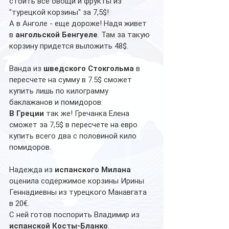
стоить все овощи и фрукты из 
"турецкой корзины" за 7,5$! 
А в Анголе - еще дороже! Надя живет 
в 
ангольской Бенгуеле
. Там за такую 
корзину придется выложить 48$.
Ванда из 
шведского Стокгольма
 в 
пересчете на сумму в 7.5$ сможет 
купить лишь по килограмму 
баклажанов и помидоров.
В Греции
 так же! Гречанка Елена 
сможет за 7,5$ в пересчете на евро 
купить всего два с половиной кило 
помидоров.
Надежда из 
испанского Милана
оценила содержимое корзины Ирины 
Геннадиевны из турецкого Манавгата 
в 20€. 
С ней готов поспорить Владимир из 
испанской Косты-Бланко
. 