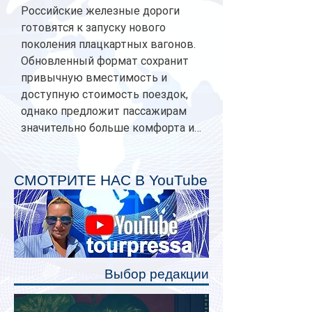
Российские железные дороги
готовятся к запуску нового
поколения плацкартных вагонов.
Обновленный формат сохранит
привычную вместимость и
доступную стоимость поездок,
однако предложит пассажирам
значительно больше комфорта и
личного пространства. Серийное
производство новых вагонов
планируется начать в 2027 году.
СМОТРИТЕ НАС В YouTube
Одним из главных нововведений
станут индивидуальные шторки у
каждого спального места. Они
позволят пассажирам закрыть свою
полку во время сна или отдыха,
Выбор редакции
создав ощуще