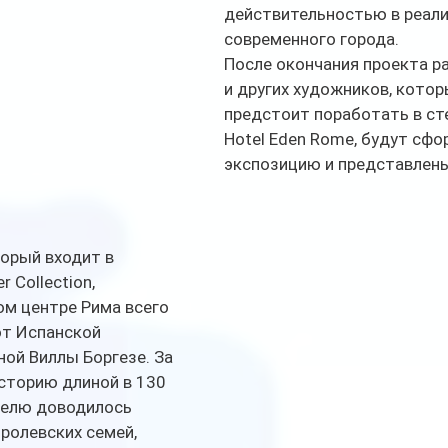
действительностью в реали
современного города. 
После окончания проекта р
и других художников, котор
предстоит поработать в ст
Hotel Eden Rome, будут сфо
экспозицию и представлены
торый входит в 
 Collection, 
м центре Рима всего 
от Испанской 
ой Виллы Боргезе. За 
сторию длиной в 130 
телю доводилось 
ролевских семей, 