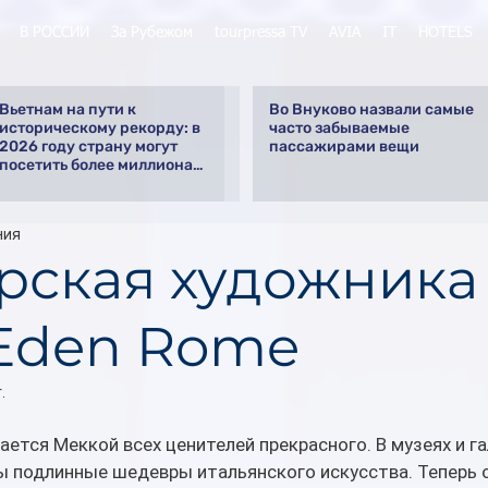
В РОССИИ
За Рубежом
tourpressa TV
AVIA
IT
HOTELS
Вьетнам на пути к
Во Внуково назвали самые
историческому рекорду: в
часто забываемые
2026 году страну могут
пассажирами вещи
посетить более миллиона
российских туристов
ния
рская художника
 Eden Rome
.
ается Меккой всех ценителей прекрасного. В музеях и га
 подлинные шедевры итальянского искусства. Теперь о