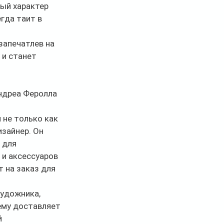
ый характер 
гда таит в 
запечатлев на 
 и станет 
ндреа Феролла 
не только как 
зайнер. Он 
 для 
и аксессуаров 
 на заказ для 
художника, 
му доставляет 
 