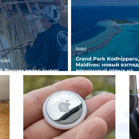
hotel
Grand Park Kodhipparu,
hotel
Maldives: новый взгляд
В России резко вырос
роскошный отдых на
спрос на отели без звезд
Мальдивах