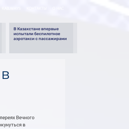
RAILWAYS
КОНТАКТЫ
О НАС
В Казахстане впервые
испытали беспилотное
аэротакси с пассажирами
 в
лереях Вечного 
кунуться в 