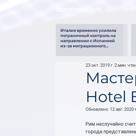
tourpressa.com
NEWS
Италия временно усилила
пограничный контроль на
направлении с Испанией
из-за миграционного
кризиса
23 окт. 2019 г.
2 мин. чте
Масте
Hotel
Обновлено:
12 авг. 2020 г
Рим неслучайно счит
города представлены