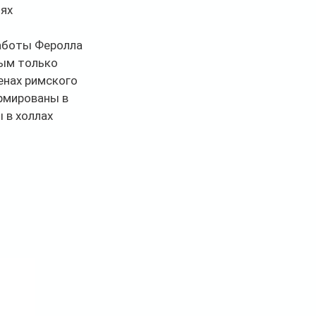
ях 
аботы Феролла 
ым только 
енах римского 
рмированы в 
 в холлах 