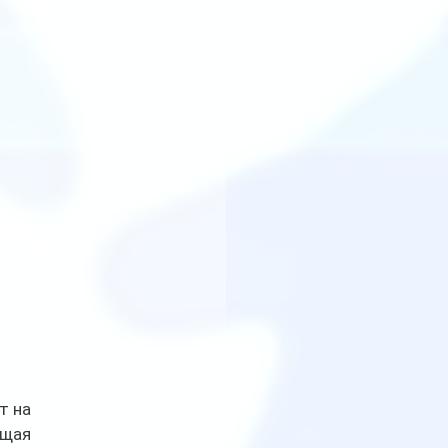
т на 
щая 