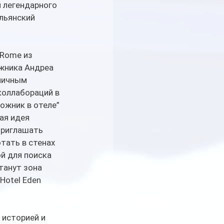
 легендарного 
льянский 
 Rome из 
ожника Андреа 
личным 
оллабораций в 
ожник в отеле” 
вая идея 
приглашать 
тать в стенах 
й для поиска 
танут зона 
Hotel Eden 
историей и 